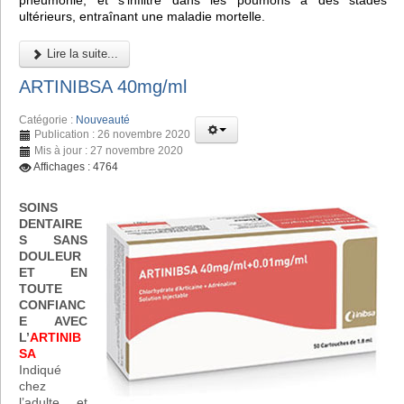
pneumonie, et s'infiltre dans les poumons à des stades
ultérieurs, entraînant une maladie mortelle.
Lire la suite...
ARTINIBSA 40mg/ml
Catégorie :
Nouveauté
Publication : 26 novembre 2020
Mis à jour : 27 novembre 2020
Affichages : 4764
SOINS
DENTAIRE
S SANS
DOULEUR
ET EN
TOUTE
CONFIANC
E AVEC
L’
ARTINIB
SA
Indiqué
chez
l’adulte et