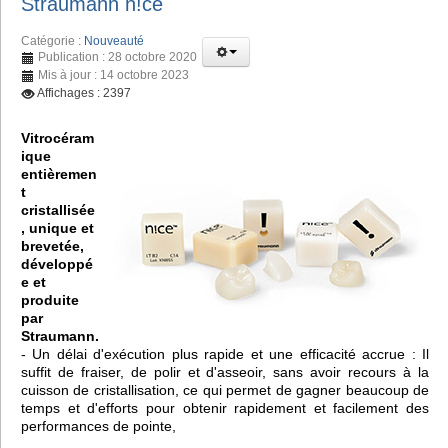
Straumann n!ce
Catégorie :
Nouveauté
Publication : 28 octobre 2020
Mis à jour : 14 octobre 2023
Affichages : 2397
Vitrocéram
ique
entièremen
t
cristallisée
, unique et
brevetée,
développé
e et
produite
par
Straumann.
- Un délai d'exécution plus rapide et une efficacité accrue : Il
suffit de fraiser, de polir et d'asseoir, sans avoir recours à la
cuisson de cristallisation, ce qui permet de gagner beaucoup de
temps et d'efforts pour obtenir rapidement et facilement des
performances de pointe,