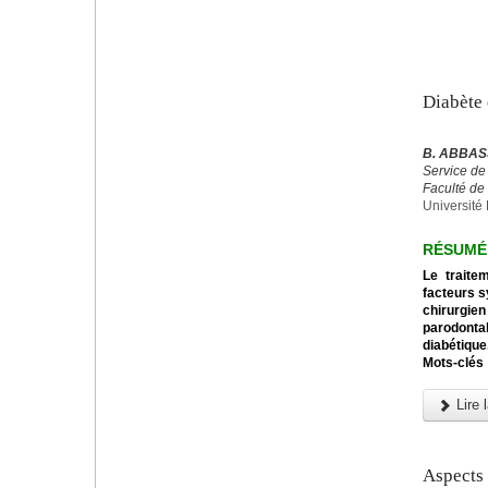
Diabète 
B. ABBASS
Service de
Faculté de
Université 
RÉSUMÉ
Le traite
facteurs s
chirurgien
parodontal
diabétique
Mots-clés 
Lire l
Aspects 