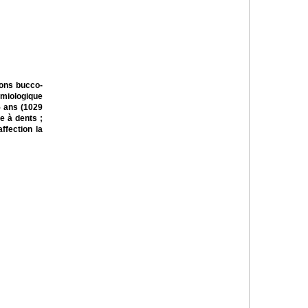
ions bucco-
émiologique
5 ans (1029
e à dents ;
ffection la