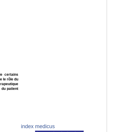
de certains
 le rôle du
hérapeutique
 du patient
index medicus