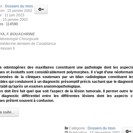
e :
Dossiers du mois
ion : 15 janvier 2002
r : 11 juin 2023
 : 15 janvier 2002
es : 114590
HYA, F. BOUACHRINE
Odontologie Chirurgicale
 médecine dentaire de Casablanca
Hassan II
s odontogènes des maxillaires constituent une pathologie dont les aspects
ues et évolutifs sont considérablement polymorphes.
Il s’agit d’une néoformat
données de la cliniques soutenues par un bilan radiologique constituent l
bles qui conduisent à un diagnostic présomptif précis sachant que le diagnostic
établi qu’après un examen anatomopathologique.
 doit être fait quel que soit l’aspect de la lésion tumorale. Il permet outre le
e diagnostic différentiel entre les différentes lésions dont les aspects c
ues prêtent souvent à confusion.
a suite...
Catégorie :
Dossiers du mois
Publication : 15 décembre 2001