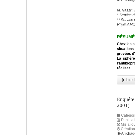
Affichag
M. Nazzi*,
* Service 
** Service
Hôpital Mil
RÉSUMÉ
Chez les s
situations
grevées d’
La sphère
l’antibiop
réaliser.
Lire l
Enquête 
2001)
Catégori
Publica
Mis à jou
Créatio
Affichag