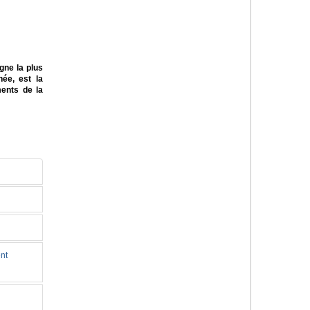
gne la plus
née, est la
ents de la
nt