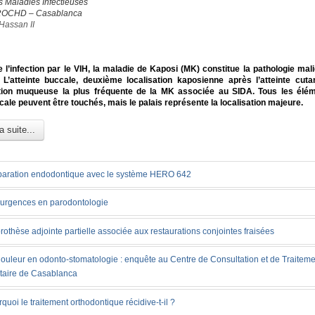
s Maladies Infectieuses
ROCHD – Casablanca
Hassan II
 l’infection par le VIH, la maladie de Kaposi (MK) constitue la pathologie mali
 L’atteinte buccale, deuxième localisation kaposienne après l’atteinte cuta
tion muqueuse la plus fréquente de la MK associée au SIDA. Tous les élém
cale peuvent être touchés, mais le palais représente la localisation majeure.
a suite...
paration endodontique avec le système HERO 642
 urgences en parodontologie
rothèse adjointe partielle associée aux restaurations conjointes fraisées
ouleur en odonto-stomatologie : enquête au Centre de Consultation et de Traiteme
taire de Casablanca
quoi le traitement orthodontique récidive-t-il ?