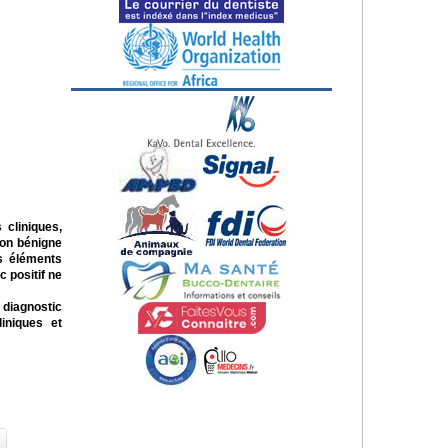
 cliniques,
ion bénigne
es éléments
 positif ne
 diagnostic
liniques et