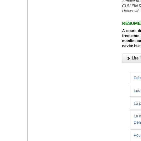
Service de
CHU IBN 
Université 
RÉSUMÉ
A cours de
fréquente.
manifesta
cavité buc
Lire l
Pré
Les
La p
La d
Den
Pour