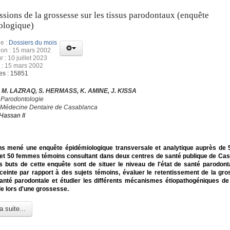
sions de la grossesse sur les tissus parodontaux (enquête
ologique)
e :
Dossiers du mois
ion : 15 mars 2002
r : 10 juillet 2023
 : 15 mars 2002
es : 15851
, M. LAZRAQ, S. HERMASS, K. AMINE, J. KISSA
 Parodontologie
 Médecine Dentaire de Casablanca
Hassan II
s mené une enquête épidémiologique transversale et analytique auprès de
 et 50 femmes témoins consultant dans deux centres de santé publique de Ca
 buts de cette enquête sont de situer le niveau de l'état de santé parodont
einte par rapport à des sujets témoins, évaluer le retentissement de la gr
santé parodontale et étudier les différents mécanismes étiopathogéniques de
e lors d'une grossesse.
a suite...