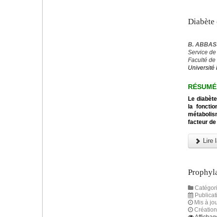
Diabète 
B. ABBASS
Service de
Faculté de
Université 
RÉSUMÉ
Le diabète
la foncti
métabolis
facteur de
Lire l
Prophyla
Catégori
Publica
Mis à jou
Créatio