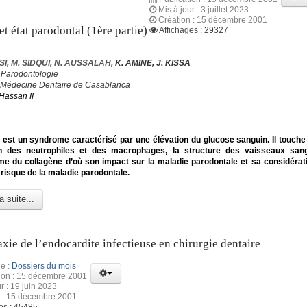
Mis à jour : 3 juillet 2023
Création : 15 décembre 2001
et état parodontal (1ère partie)
Affichages : 29327
I, M. SIDQUI, N. AUSSALAH,
K. AMINE, J. KISSA
 Parodontologie
 Médecine Dentaire de Casablanca
Hassan II
 est un syndrome caractérisé par une élévation du glucose sanguin. Il touch
on des neutrophiles et des macrophages, la structure des vaisseaux sang
me du collagène d’où son impact sur la maladie parodontale et sa considér
 risque de la maladie parodontale.
a suite...
xie de l’endocardite infectieuse en chirurgie dentaire
e :
Dossiers du mois
tion : 15 décembre 2001
r : 19 juin 2023
n : 15 décembre 2001