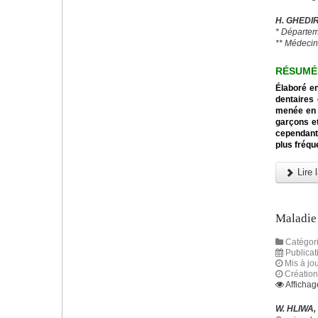
H. GHEDIR
* Départem
** Médecin
RÉSUMÉ
Élaboré en
dentaires
menée en m
garçons et
cependant 
plus fréqu
Lire l
Maladie 
Catégori
Publica
Mis à jou
Créatio
Affichag
W. HLIWA,