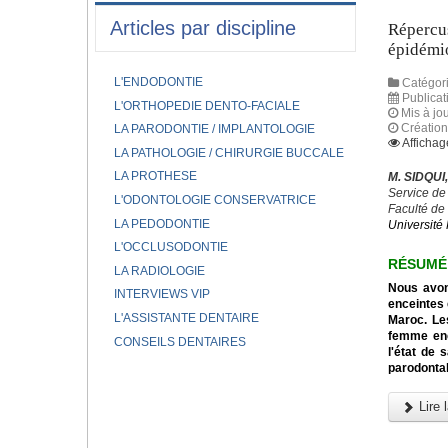
Articles par discipline
Répercus
épidémi
L'ENDODONTIE
Catégori
Publicat
L'ORTHOPEDIE DENTO-FACIALE
Mis à jou
Création
LA PARODONTIE / IMPLANTOLOGIE
Affichag
LA PATHOLOGIE / CHIRURGIE BUCCALE
LA PROTHESE
M. SIDQUI
Service de
L'ODONTOLOGIE CONSERVATRICE
Faculté de
LA PEDODONTIE
Université 
L'OCCLUSODONTIE
RÉSUMÉ
LA RADIOLOGIE
Nous avon
INTERVIEWS VIP
enceintes
L'ASSISTANTE DENTAIRE
Maroc. Les
femme enc
CONSEILS DENTAIRES
l'état de 
parodontal
Lire l