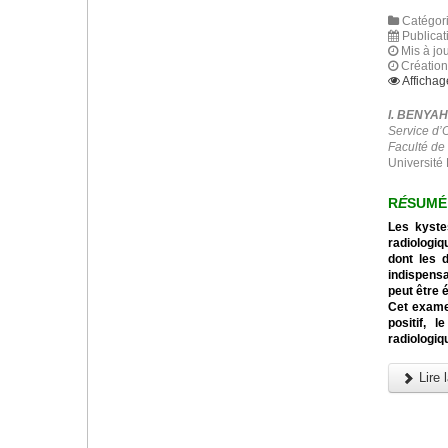
Catégori
Publicat
Mis à jou
Création
Affichag
I. BENYA
Service d’
Faculté de
Université 
R
É
SUMÉ
Les kyste
radiologiq
dont les 
indispensa
peut être 
Cet examen
positif, l
radiologiq
Lire l