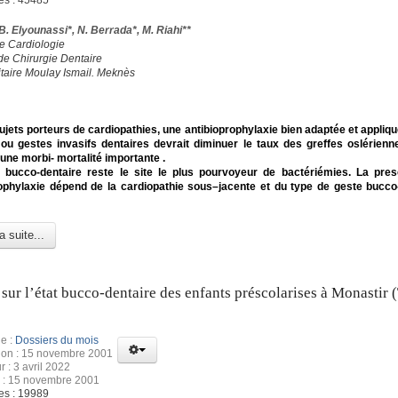
es : 45485
 B. Elyounassi*, N. Berrada*, M. Riahi**
de Cardiologie
 de Chirurgie Dentaire
itaire Moulay Ismail. Meknès
ujets porteurs de cardiopathies, une antibioprophylaxie bien adaptée et appliqu
 ou gestes invasifs dentaires devrait diminuer le taux des greffes oslérienn
une morbi- mortalité importante .
 bucco-dentaire reste le site le plus pourvoyeur de bactériémies. La pres
rophylaxie dépend de la cardiopathie sous–jacente et du type de geste bucco
a suite...
sur l’état bucco-dentaire des enfants préscolarises à Monastir (
e :
Dossiers du mois
tion : 15 novembre 2001
r : 3 avril 2022
n : 15 novembre 2001
es : 19989