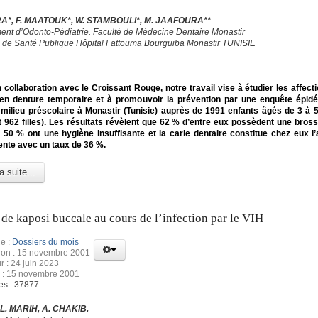
A*, F. MAATOUK*, W. STAMBOULI*, M. JAAFOURA**
ent d’Odonto-Pédiatrie. Faculté de Médecine Dentaire Monastir
 de Santé Publique Hôpital Fattouma Bourguiba Monastir TUNISIE
 collaboration avec le Croissant Rouge, notre travail vise à étudier les affect
 en denture temporaire et à promouvoir la prévention par une enquête épid
ilieu préscolaire à Monastir (Tunisie) auprès de 1991 enfants âgés de 3 à 
 962 filles). Les résultats révèlent que 62 % d’entre eux possèdent une bross
50 % ont une hygiène insuffisante et la carie dentaire constitue chez eux l’a
ente avec un taux de 36 %.
a suite...
de kaposi buccale au cours de l’infection par le VIH
e :
Dossiers du mois
tion : 15 novembre 2001
r : 24 juin 2023
n : 15 novembre 2001
es : 37877
 L. MARIH, A. CHAKIB.