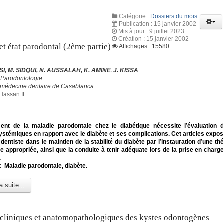
Catégorie :
Dossiers du mois
Publication : 15 janvier 2002
Mis à jour : 9 juillet 2023
Création : 15 janvier 2002
et état parodontal (2ème partie)
Affichages : 15580
I, M. SIDQUI, N. AUSSALAH, K. AMINE, J. KISSA
 Parodontologie
 médecine dentaire de Casablanca
Hassan II
ment de la maladie parodontale chez le diabétique nécessite l’évaluation 
ystémiques en rapport avec le diabète et ses complications. Cet articles expose
 dentiste dans le maintien de la stabilité du diabète par l’instauration d’une t
e appropriée, ainsi que la conduite à tenir adéquate lors de la prise en charge
.
: Maladie parodontale, diabète.
a suite...
cliniques et anatomopathologiques des kystes odontogènes