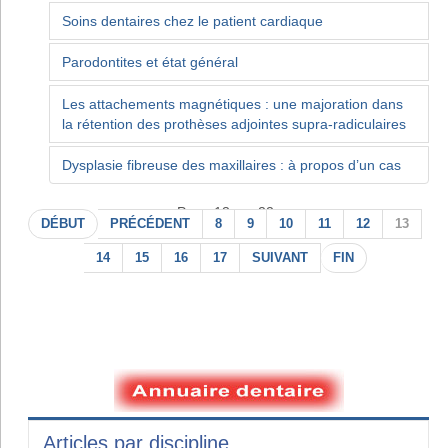
Soins dentaires chez le patient cardiaque
Parodontites et état général
Les attachements magnétiques : une majoration dans
la rétention des prothèses adjointes supra-radiculaires
Dysplasie fibreuse des maxillaires : à propos d’un cas
Page 13 sur 22
DÉBUT
PRÉCÉDENT
8
9
10
11
12
13
14
15
16
17
SUIVANT
FIN
Articles par discipline