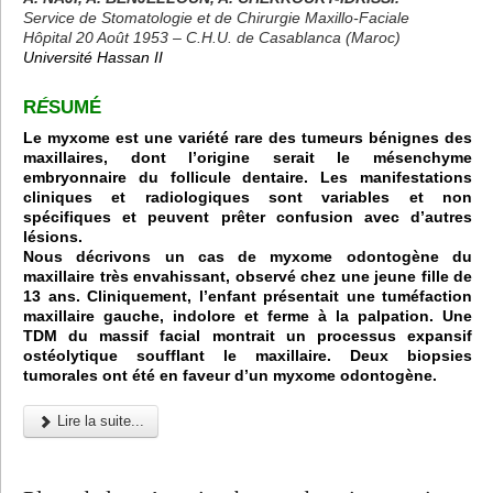
Service de Stomatologie et de Chirurgie Maxillo-Faciale
Hôpital 20 Août 1953 – C.H.U. de Casablanca (Maroc)
Université Hassan II
R
É
SUMÉ
Le myxome est une variété rare des tumeurs bénignes des
maxillaires, dont l’origine serait le mésenchyme
embryonnaire du follicule dentaire. Les manifestations
cliniques et radiologiques sont variables et non
spécifiques et peuvent prêter confusion avec d’autres
lésions.
Nous décrivons un cas de myxome odontogène du
maxillaire très envahissant, observé chez une jeune fille de
13 ans. Cliniquement, l’enfant présentait une tuméfaction
maxillaire gauche, indolore et ferme à la palpation. Une
TDM du massif facial montrait un processus expansif
ostéolytique soufflant le maxillaire. Deux biopsies
tumorales ont été en faveur d’un myxome odontogène.
Lire la suite...