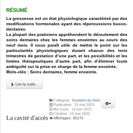
RÉSUMÉ
La grossesse est un état physiologique caractérisé par des
modifications hormonales ayant des répercussions bucco-
dentaires.
La plupart des praticiens appréhendent le déroulement des
soins dentaires chez les femmes enceintes au cours des
neuf mois. Il nous paraît utile de mettre le point sur les
particularités
physiologiques durant chacun des trois
trimestres de gestation d’une part, et les
possibilités et les
limites thérapeutiques d’autre part, afin d’éliminer toute
ambiguïté sur la prise en charge de la femme enceinte.
Mots-clés :
Soins dentaires
, femme enceinte.
Lire la suite...
Catégorie :
Dossiers du mois
Publication : 15 mai 2003
Mis à jour : 13 juin 2023
Création : 15 mai 2003
La cavité d'accès
Affichages : 85270