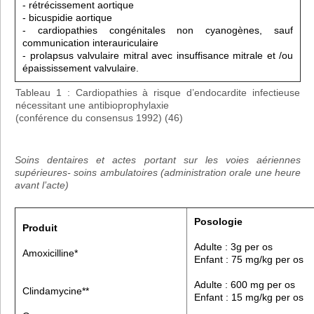
- rétrécissement aortique
- bicuspidie aortique
- cardiopathies congénitales non cyanogènes, sauf
communication interauriculaire
- prolapsus valvulaire mitral avec insuffisance mitrale et /ou
épaississement valvulaire.
Tableau 1 : Cardiopathies à risque d’endocardite infectieuse
nécessitant une antibioprophylaxie
(conférence du consensus 1992) (46)
Soins dentaires et actes portant sur les voies aériennes
supérieures- soins ambulatoires (administration orale une heure
avant l’acte)
Posologie
Produit
Adulte : 3g per os
Amoxicilline*
Enfant : 75 mg/kg per os
Adulte : 600 mg per os
Clindamycine**
Enfant : 15 mg/kg per os