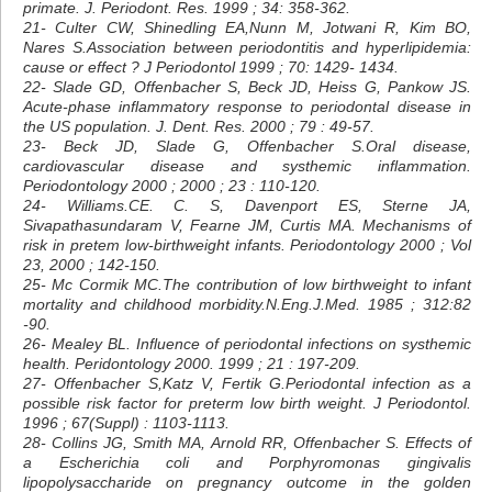
primate. J. Periodont. Res. 1999 ; 34: 358-362.
21- Culter CW, Shinedling EA,Nunn M, Jotwani R, Kim BO,
Nares S.Association between periodontitis and hyperlipidemia:
cause or effect ? J Periodontol 1999 ; 70: 1429- 1434.
22- Slade GD, Offenbacher S, Beck JD, Heiss G, Pankow JS.
Acute-phase inflammatory response to periodontal disease in
the US population. J. Dent. Res. 2000 ; 79 : 49-57.
23- Beck JD, Slade G, Offenbacher S.Oral disease,
cardiovascular disease and systhemic inflammation.
Periodontology 2000 ; 2000 ; 23 : 110-120.
24- Williams.CE. C. S, Davenport ES, Sterne JA,
Sivapathasundaram V, Fearne JM, Curtis MA. Mechanisms of
risk in pretem low-birthweight infants. Periodontology 2000 ; Vol
23, 2000 ; 142-150.
25- Mc Cormik MC.The contribution of low birthweight to infant
mortality and childhood morbidity.N.Eng.J.Med. 1985 ; 312:82
-90.
26- Mealey BL. Influence of periodontal infections on systhemic
health. Peridontology 2000. 1999 ; 21 : 197-209.
27- Offenbacher S,Katz V, Fertik G.Periodontal infection as a
possible risk factor for preterm low birth weight. J Periodontol.
1996 ; 67(Suppl) : 1103-1113.
28- Collins JG, Smith MA, Arnold RR, Offenbacher S. Effects of
a Escherichia coli and Porphyromonas gingivalis
lipopolysaccharide on pregnancy outcome in the golden