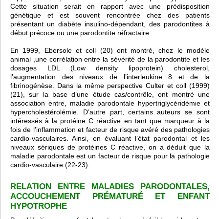
Cette situation serait en rapport avec une prédisposition
génétique et est souvent rencontrée chez des patients
présentant un diabète insulino-dépendant, des parodontites à
début précoce ou une parodontite réfractaire.
En 1999, Ebersole et coll (20) ont montré, chez le modèle
animal ,une corrélation entre la sévérité de la parodontite et les
dosages LDL (Low density lipoprotein) cholesterol,
l’augmentation des niveaux de l’interleukine 8 et de la
fibrinogénèse. Dans la même perspective Culter et coll (1999)
(21), sur la base d’une étude cas/contrôle, ont montré une
association entre, maladie parodontale hypertriglycéridémie et
hypercholestérolémie. D’autre part, certains auteurs se sont
intéressés à la protéine C réactive en tant que marqueur à la
fois de l’inflammation et facteur de risque avéré des pathologies
cardio-vasculaires. Ainsi, en évaluant l’état parodontal et les
niveaux sériques de protéines C réactive, on a déduit que la
maladie parodontale est un facteur de risque pour la pathologie
cardio-vasculaire (22-23).
RELATION ENTRE MALADIES PARODONTALES,
ACCOUCHEMENT PRÉMATURÉ ET ENFANT
HYPOTROPHE