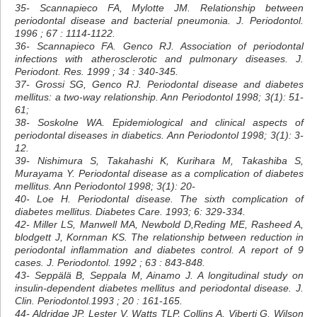
35- Scannapieco FA, Mylotte JM. Relationship between
periodontal disease and bacterial pneumonia. J. Periodontol.
1996 ; 67 : 1114-1122.
36- Scannapieco FA. Genco RJ. Association of periodontal
infections with atherosclerotic and pulmonary diseases. J.
Periodont. Res. 1999 ; 34 : 340-345.
37- Grossi SG, Genco RJ. Periodontal disease and diabetes
mellitus: a two-way relationship. Ann Periodontol 1998; 3(1): 51-
61;
38- Soskolne WA. Epidemiological and clinical aspects of
periodontal diseases in diabetics. Ann Periodontol 1998; 3(1): 3-
12.
39- Nishimura S, Takahashi K, Kurihara M, Takashiba S,
Murayama Y. Periodontal disease as a complication of diabetes
mellitus. Ann Periodontol 1998; 3(1): 20-
40- Loe H. Periodontal disease. The sixth complication of
diabetes mellitus. Diabetes Care. 1993; 6: 329-334.
42- Miller LS, Manwell MA, Newbold D,Reding ME, Rasheed A,
blodgett J, Kornman KS. The relationship between reduction in
periodontal inflammation and diabetes control. A report of 9
cases. J. Periodontol. 1992 ; 63 : 843-848.
43- Seppälä B, Seppala M, Ainamo J. A longitudinal study on
insulin-dependent diabetes mellitus and periodontal disease. J.
Clin. Periodontol.1993 ; 20 : 161-165.
44- Aldridge JP, Lester V, Watts TLP, Collins A, Viberti G, Wilson