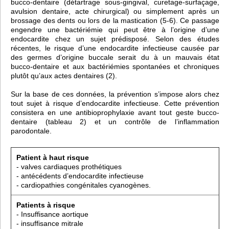
bucco-dentaire (détartrage sous-gingival, curetage-surfaçage,
avulsion dentaire, acte chirurgical) ou simplement après un
brossage des dents ou lors de la mastication (5-6). Ce passage
engendre une bactériémie qui peut être à l’origine d’une
endocardite chez un sujet prédisposé. Selon des études
récentes, le risque d’une endocardite infectieuse causée par
des germes d’origine buccale serait du à un mauvais état
bucco-dentaire et aux bactériémies spontanées et chroniques
plutôt qu’aux actes dentaires (2).
Sur la base de ces données, la prévention s’impose alors chez
tout sujet à risque d’endocardite infectieuse. Cette prévention
consistera en une antibioprophylaxie avant tout geste bucco-
dentaire (tableau 2) et un contrôle de l’inflammation
parodontale.
Patient à haut risque
- valves cardiaques prothétiques
- antécédents d’endocardite infectieuse
- cardiopathies congénitales cyanogènes.
Patients à risque
- Insuffisance aortique
- insuffisance mitrale