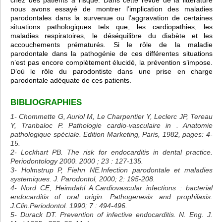
chez des patients à risque. Dans cette revue de la littérature
nous avons essayé de montrer l’implication des maladies
parodontales dans la survenue ou l’aggravation de certaines
situations pathologiques tels que, les cardiopathies, les
maladies respiratoires, le déséquilibre du diabète et les
accouchements prématurés. Si le rôle de la maladie
parodontale dans la pathogénie de ces différentes situations
n’est pas encore complètement élucidé, la prévention s’impose.
D’où le rôle du parodontiste dans une prise en charge
parodontale adéquate de ces patients.
BIBLIOGRAPHIES
1- Chommette G, Auriol M, Le Charpentier Y, Leclerc JP, Tereau
Y, Tranbaloc P. Pathologie cardio-vasculaire in . Anatomie
pathologique spéciale. Edition Marketing, Paris, 1982, pages: 4-
15.
2- Lockhart PB. The risk for endocarditis in dental practice.
Periodontology 2000. 2000 ; 23 : 127-135.
3- Holmstrup P, Fiehn NE.Infection parodontale et maladies
systemiques. J. Parodontol, 2000; 2: 195-208.
4- Nord CE, Heimdahl A.Cardiovascular infections : bacterial
endocarditis of oral origin. Pathogenesis and prophilaxis.
J.Clin.Periodontol. 1990; 7 : 494-496.
5- Durack DT. Prevention of infective endocarditis. N. Eng. J.