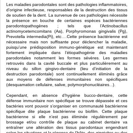
Les maladies parodontales sont des pathologies inflammatoires,
d’origine infectieuse, responsables de la destruction des tissus
de soutien de la dent. La survenue de ces pathologies nécessite
la présence en bouche de certaines espèces bactériennes
parodontopathogènes ; tels que l’Actinobacillus
actinomycetemcomitans (Aa), Porphyromonas gingivalis (Pg),
Prevotella intermedia(Pi), etc….Cette présence bactérienne est
nécessaire mais non suffisante pour déclencher la maladie,
puisqu’une prédisposition immuno-génétique est maintenant
fortement impliquée dans l’étiopathogénie des maladies
parodontales notamment les formes sévères. Les germes
retrouvés dans la cavité buccale et plus particulièrement au
niveau du sillon gingivo-dentaire (lieu d’initiation de la
destruction parodontale) sont continuellement éliminés grâce
aux moyens de défenses immunitaires non spécifiques
(desquamation cellulaire, salive, polymorphonucléaires...).
Cependant, en absence d’hygiène bucco-dentaire, cette
défense immunitaire non spécifique se trouve dépassée et ces
bactéries vont pouvoir s’organiser en communauté bactérienne
spécifique dite plaque bactérienne ou biofilm. Cette plaque
bactérienne si elle n’est pas éliminée régulièrement par
brossage et/ou contrôle de plaque au cabinet dentaire va
entraîner une altération des tissus parodontaux engendrant
selon les situations et la réponse de l’hôte, des gingivites ou des