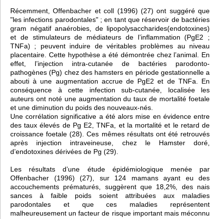
Récemment, Offenbacher et coll (1996) (27) ont suggéré que
"les infections parodontales" ; en tant que réservoir de bactéries
gram négatif anaérobies, de lipopolysaccharides(endotoxines)
et de stimulateurs de médiateurs de l’inflammation (PgE2 ;
TNFa) ; peuvent induire de véritables problèmes au niveau
placentaire. Cette hypothèse a été démontrée chez l’animal. En
effet, l’injection intra-cutanée de bactéries parodonto-
pathogènes (Pg) chez des hamsters en période gestationnelle a
abouti à une augmentation accrue de PgE2 et de TNFa. En
conséquence à cette infection sub-cutanée, localisée les
auteurs ont noté une augmentation du taux de mortalité foetale
et une diminution du poids des nouveaux-nés.
Une corrélation significative a été alors mise en évidence entre
des taux élevés de Pg E2, TNFa, et la mortalité et le retard de
croissance foetale (28). Ces mêmes résultats ont été retrouvés
après injection intraveineuse, chez le Hamster doré,
d’endotoxines dérivées de Pg (29).
Les résultats d’une étude épidémiologique menée par
Offenbacher (1996) (27), sur 124 mamans ayant eu des
accouchements prématurés, suggèrent que 18,2%, des nais
sances à faible poids soient attribuées aux maladies
parodontales et que ces maladies représentent
malheureusement un facteur de risque important mais méconnu