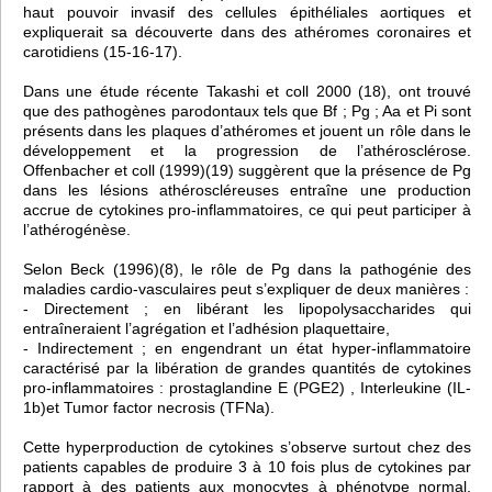
haut pouvoir invasif des cellules épithéliales aortiques et
expliquerait sa découverte dans des athéromes coronaires et
carotidiens (15-16-17).
Dans une étude récente Takashi et coll 2000 (18), ont trouvé
que des pathogènes parodontaux tels que Bf ; Pg ; Aa et Pi sont
présents dans les plaques d’athéromes et jouent un rôle dans le
développement et la progression de l’athérosclérose.
Offenbacher et coll (1999)(19) suggèrent que la présence de Pg
dans les lésions athéroscléreuses entraîne une production
accrue de cytokines pro-inflammatoires, ce qui peut participer à
l’athérogénèse.
Selon Beck (1996)(8), le rôle de Pg dans la pathogénie des
maladies cardio-vasculaires peut s’expliquer de deux manières :
- Directement ; en libérant les lipopolysaccharides qui
entraîneraient l’agrégation et l’adhésion plaquettaire,
- Indirectement ; en engendrant un état hyper-inflammatoire
caractérisé par la libération de grandes quantités de cytokines
pro-inflammatoires : prostaglandine E (PGE2) , Interleukine (IL-
1b)et Tumor factor necrosis (TFNa).
Cette hyperproduction de cytokines s’observe surtout chez des
patients capables de produire 3 à 10 fois plus de cytokines par
rapport à des patients aux monocytes à phénotype normal.