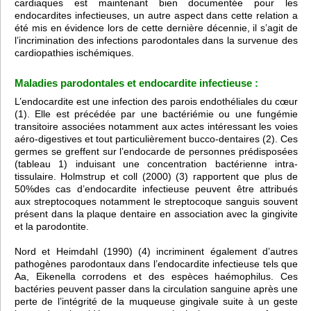
cardiaques est maintenant bien documentée pour les
endocardites infectieuses, un autre aspect dans cette relation a
été mis en évidence lors de cette dernière décennie, il s’agit de
l’incrimination des infections parodontales dans la survenue des
cardiopathies ischémiques.
Maladies parodontales et endocardite infectieuse :
L’endocardite est une infection des parois endothéliales du cœur
(1). Elle est précédée par une bactériémie ou une fungémie
transitoire associées notamment aux actes intéressant les voies
aéro-digestives et tout particulièrement bucco-dentaires (2). Ces
germes se greffent sur l’endocarde de personnes prédisposées
(tableau 1) induisant une concentration bactérienne intra-
tissulaire. Holmstrup et coll (2000) (3) rapportent que plus de
50%des cas d’endocardite infectieuse peuvent être attribués
aux streptocoques notamment le streptocoque sanguis souvent
présent dans la plaque dentaire en association avec la gingivite
et la parodontite.
Nord et Heimdahl (1990) (4) incriminent également d’autres
pathogènes parodontaux dans l’endocardite infectieuse tels que
Aa, Eikenella corrodens et des espèces haémophilus. Ces
bactéries peuvent passer dans la circulation sanguine après une
perte de l’intégrité de la muqueuse gingivale suite à un geste