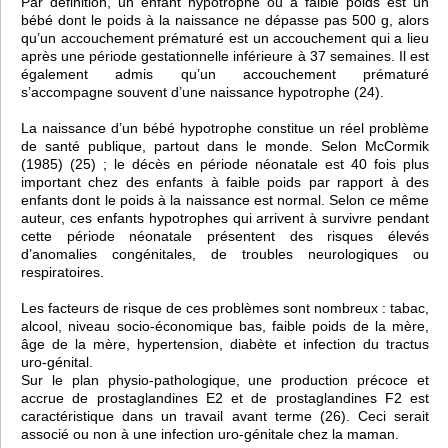
Par définition, un enfant hypotrophe ou à faible poids est un
bébé dont le poids à la naissance ne dépasse pas 500 g, alors
qu’un accouchement prématuré est un accouchement qui a lieu
après une période gestationnelle inférieure à 37 semaines. Il est
également admis qu’un accouchement prématuré
s’accompagne souvent d’une naissance hypotrophe (24).
La naissance d’un bébé hypotrophe constitue un réel problème
de santé publique, partout dans le monde. Selon McCormik
(1985) (25) ; le décès en période néonatale est 40 fois plus
important chez des enfants à faible poids par rapport à des
enfants dont le poids à la naissance est normal. Selon ce même
auteur, ces enfants hypotrophes qui arrivent à survivre pendant
cette période néonatale présentent des risques élevés
d’anomalies congénitales, de troubles neurologiques ou
respiratoires.
Les facteurs de risque de ces problèmes sont nombreux : tabac,
alcool, niveau socio-économique bas, faible poids de la mère,
âge de la mère, hypertension, diabète et infection du tractus
uro-génital.
Sur le plan physio-pathologique, une production précoce et
accrue de prostaglandines E2 et de prostaglandines F2 est
caractéristique dans un travail avant terme (26). Ceci serait
associé ou non à une infection uro-génitale chez la maman.