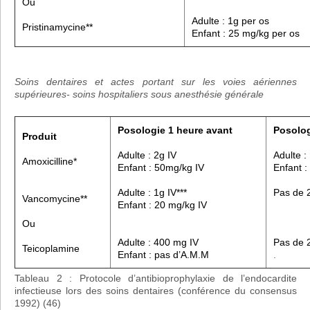
Ou
Adulte : 1g per os
Pristinamycine**
Enfant : 25 mg/kg per os
Soins dentaires et actes portant sur les voies aériennes
supérieures- soins hospitaliers sous anesthésie générale
Posologie 1 heure avant
Posolo
Produit
Adulte : 2g IV
Adulte :
Amoxicilline*
Enfant : 50mg/kg IV
Enfant :
Adulte : 1g IV***
Pas de 
Vancomycine**
Enfant : 20 mg/kg IV
Ou
Adulte : 400 mg IV
Pas de 
Teicoplamine
Enfant : pas d’A.M.M
.
Tableau 2 : Protocole d’antibioprophylaxie de l’endocardite
infectieuse lors des soins dentaires (conférence du consensus
1992) (46)