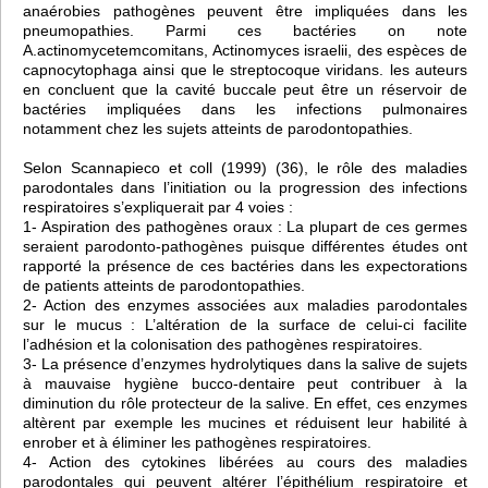
anaérobies pathogènes peuvent être impliquées dans les
pneumopathies. Parmi ces bactéries on note
A.actinomycetemcomitans, Actinomyces israelii, des espèces de
capnocytophaga ainsi que le streptocoque viridans. les auteurs
en concluent que la cavité buccale peut être un réservoir de
bactéries impliquées dans les infections pulmonaires
notamment chez les sujets atteints de parodontopathies.
Selon Scannapieco et coll (1999) (36), le rôle des maladies
parodontales dans l’initiation ou la progression des infections
respiratoires s’expliquerait par 4 voies :
1- Aspiration des pathogènes oraux : La plupart de ces germes
seraient parodonto-pathogènes puisque différentes études ont
rapporté la présence de ces bactéries dans les expectorations
de patients atteints de parodontopathies.
2- Action des enzymes associées aux maladies parodontales
sur le mucus : L’altération de la surface de celui-ci facilite
l’adhésion et la colonisation des pathogènes respiratoires.
3- La présence d’enzymes hydrolytiques dans la salive de sujets
à mauvaise hygiène bucco-dentaire peut contribuer à la
diminution du rôle protecteur de la salive. En effet, ces enzymes
altèrent par exemple les mucines et réduisent leur habilité à
enrober et à éliminer les pathogènes respiratoires.
4- Action des cytokines libérées au cours des maladies
parodontales qui peuvent altérer l’épithélium respiratoire et