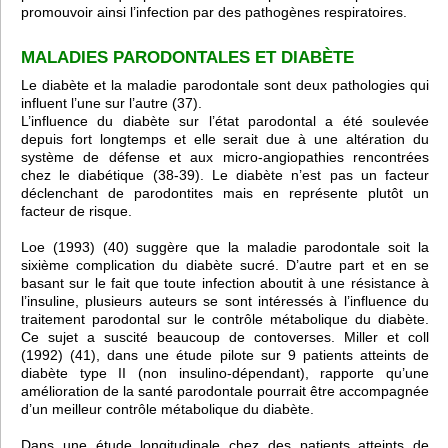
promouvoir ainsi l’infection par des pathogènes respiratoires.
MALADIES PARODONTALES ET DIABÈTE
Le diabète et la maladie parodontale sont deux pathologies qui
influent l’une sur l’autre (37).
L’influence du diabète sur l’état parodontal a été soulevée
depuis fort longtemps et elle serait due à une altération du
système de défense et aux micro-angiopathies rencontrées
chez le diabétique (38-39). Le diabète n’est pas un facteur
déclenchant de parodontites mais en représente plutôt un
facteur de risque.
Loe (1993) (40) suggère que la maladie parodontale soit la
sixième complication du diabète sucré. D’autre part et en se
basant sur le fait que toute infection aboutit à une résistance à
l’insuline, plusieurs auteurs se sont intéressés à l’influence du
traitement parodontal sur le contrôle métabolique du diabète.
Ce sujet a suscité beaucoup de contoverses. Miller et coll
(1992) (41), dans une étude pilote sur 9 patients atteints de
diabète type II (non insulino-dépendant), rapporte qu’une
amélioration de la santé parodontale pourrait être accompagnée
d’un meilleur contrôle métabolique du diabète.
Dans une étude longitudinale chez des patients atteints de