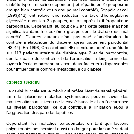
diabète type II (insulino-dépendant) et répartis en 2 groupes(un
groupe bien contrôlé et un groupe mal contrôlé), Seppälä et coll
(1993)(42) ont relevé une réduction du taux d’hémoglobine
glycosylée dans les 2 groupes, un an après la thérapeutique
parodontale. Cependant, au bout de 2 ans cette baisse était non
significative dans le deuxième groupe dont le diabète est mal
contrôlé. D’autres auteurs n’ont pas noté d’amélioration du
contrôle métabolique du diabète après traitement parodontal
(43-44). En 1996, Grossi et coll (45) concluent, après une étude
sur 113 patients atteints de diabète type 2 et de parodontite,
que la qualité du contrôle et de l’éradication à long terme des
foyers infectieux parodontaux sont deux facteurs indispensables
pour influencer le contrôle métabolique du diabète.
CONCLUSION
La cavité buccale est le miroir qui reflète l’état de santé général.
En effet plusieurs maladies systémiques peuvent avoir des
manifestations au niveau de la cavité buccale et en l’occurrence
au niveau parodontal; ce qui contribue à l’initiation et/ou à
l’aggravation des parodontopathies.
Cependant, les maladies parodontales en tant qu’infections
polymicrobiennes seraient aussi un danger pour la santé surtout