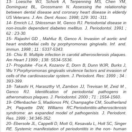
13- Loesche WJ, Schork A, Terpenning MS, Chen YM,
Dominguez BL, Grossmann N. Assessing the relationship
between dental disease and coronary heart disease in elderdy
US Veterans. J. Am. Dent. Assoc. 1998; 129: 301 -311.
14- Emrich LJ, Shlossman M, Genco RJ. Periodontal disease in
non-insulin dependent diabetes mellitus. J. Periodontol. 1991 ;
62 : 23-30.
15- Rajashri GD , Mahfuz B, Genco A. Invasion of aortic and
heart endotheliai cells by porphyromonas gingivalis. Inf. and.
immun. 1998 ; 11 : 5337-5343.
16- Chiu B. Multiple infection in carotid atherosclerosis plaques.
Am Heart J 1999 ; 138: S534-S536.
17- Progulske -Fox A, Kozarov E, Dorn B, Dunn WJR, Burks J,
Wu Y.Porphyromonas gingivalis virulence factors and invasion of
cells of the cardiovascular system. J. Periodont. Res: 1999 ; 34 :
393-399.
18- Takashi H, Haraszthy VI, Zambon JJ, Trevisan M, Zeid M ,
Genco RJ. Identification of periodontal pathogens in
atheromatous plaques. J. Periodontol. 2000 ; 71 : 1554-1560.
19- Offenbacher S, Madionos PN, Champaghe CM, Southerland
JH, Paquette DW, Williams RC.Periodontitis-atherosclerosis
syndrome: an expanded model of pathogenisis. J. Periodont.
Res. 1999 ; 34:346-352.
20- Ebersole JL, Cappelli D, Mott G, Kesavalu L, Holt SC, Singer
RE. Systemic manifestation of periodontitis in the non- human