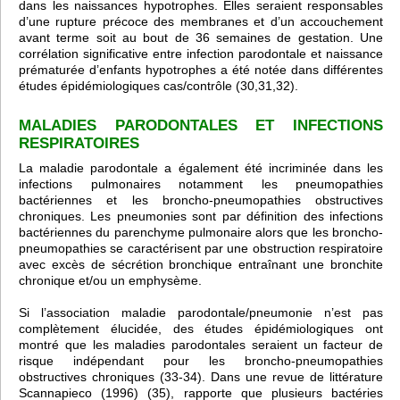
dans les naissances hypotrophes. Elles seraient responsables
d’une rupture précoce des membranes et d’un accouchement
avant terme soit au bout de 36 semaines de gestation. Une
corrélation significative entre infection parodontale et naissance
prématurée d’enfants hypotrophes a été notée dans différentes
études épidémiologiques cas/contrôle (30,31,32).
MALADIES PARODONTALES ET INFECTIONS
RESPIRATOIRES
La maladie parodontale a également été incriminée dans les
infections pulmonaires notamment les pneumopathies
bactériennes et les broncho-pneumopathies obstructives
chroniques. Les pneumonies sont par définition des infections
bactériennes du parenchyme pulmonaire alors que les broncho-
pneumopathies se caractérisent par une obstruction respiratoire
avec excès de sécrétion bronchique entraînant une bronchite
chronique et/ou un emphysème.
Si l’association maladie parodontale/pneumonie n’est pas
complètement élucidée, des études épidémiologiques ont
montré que les maladies parodontales seraient un facteur de
risque indépendant pour les broncho-pneumopathies
obstructives chroniques (33-34). Dans une revue de littérature
Scannapieco (1996) (35), rapporte que plusieurs bactéries