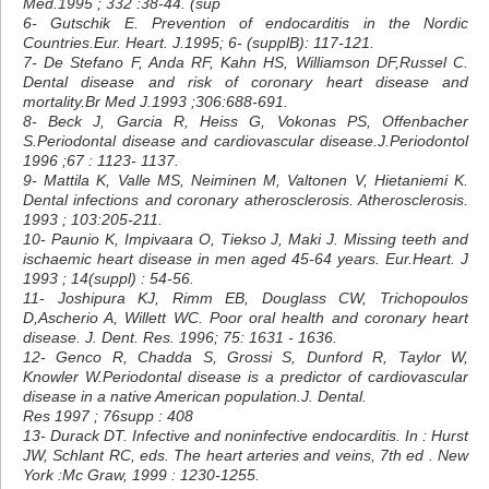
Med.1995 ; 332 :38-44. (sup
6- Gutschik E. Prevention of endocarditis in the Nordic
Countries.Eur. Heart. J.1995; 6- (supplB): 117-121.
7- De Stefano F, Anda RF, Kahn HS, Williamson DF,Russel C.
Dental disease and risk of coronary heart disease and
mortality.Br Med J.1993 ;306:688-691.
8- Beck J, Garcia R, Heiss G, Vokonas PS, Offenbacher
S.Periodontal disease and cardiovascular disease.J.Periodontol
1996 ;67 : 1123- 1137.
9- Mattila K, Valle MS, Neiminen M, Valtonen V, Hietaniemi K.
Dental infections and coronary atherosclerosis. Atherosclerosis.
1993 ; 103:205-211.
10- Paunio K, Impivaara O, Tiekso J, Maki J. Missing teeth and
ischaemic heart disease in men aged 45-64 years. Eur.Heart. J
1993 ; 14(suppl) : 54-56.
11- Joshipura KJ, Rimm EB, Douglass CW, Trichopoulos
D,Ascherio A, Willett WC. Poor oral health and coronary heart
disease. J. Dent. Res. 1996; 75: 1631 - 1636.
12- Genco R, Chadda S, Grossi S, Dunford R, Taylor W,
Knowler W.Periodontal disease is a predictor of cardiovascular
disease in a native American population.J. Dental.
Res 1997 ; 76supp : 408
13- Durack DT. Infective and noninfective endocarditis. In : Hurst
JW, Schlant RC, eds. The heart arteries and veins, 7th ed . New
York :Mc Graw, 1999 : 1230-1255.