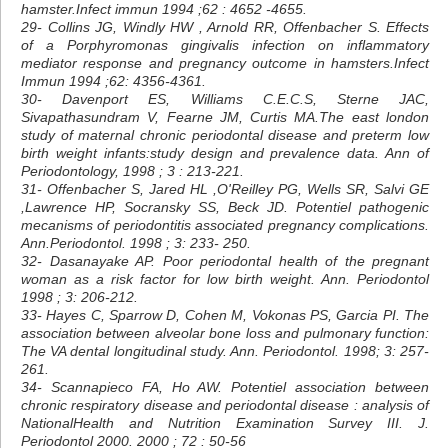
hamster.Infect immun 1994 ;62 : 4652 -4655.
29- Collins JG, Windly HW , Arnold RR, Offenbacher S. Effects
of a Porphyromonas gingivalis infection on inflammatory
mediator response and pregnancy outcome in hamsters.Infect
Immun 1994 ;62: 4356-4361.
30- Davenport ES, Williams C.E.C.S, Sterne JAC,
Sivapathasundram V, Fearne JM, Curtis MA.The east london
study of maternal chronic periodontal disease and preterm low
birth weight infants:study design and prevalence data. Ann of
Periodontology, 1998 ; 3 : 213-221.
31- Offenbacher S, Jared HL ,O'Reilley PG, Wells SR, Salvi GE
,Lawrence HP, Socransky SS, Beck JD. Potentiel pathogenic
mecanisms of periodontitis associated pregnancy complications.
Ann.Periodontol. 1998 ; 3: 233- 250.
32- Dasanayake AP. Poor periodontal health of the pregnant
woman as a risk factor for low birth weight. Ann. Periodontol
1998 ; 3: 206-212.
33- Hayes C, Sparrow D, Cohen M, Vokonas PS, Garcia PI. The
association between alveolar bone loss and pulmonary function:
The VA dental longitudinal study. Ann. Periodontol. 1998; 3: 257-
261.
34- Scannapieco FA, Ho AW. Potentiel association between
chronic respiratory disease and periodontal disease : analysis of
NationalHealth and Nutrition Examination Survey III. J.
Periodontol 2000. 2000 ; 72 : 50-56