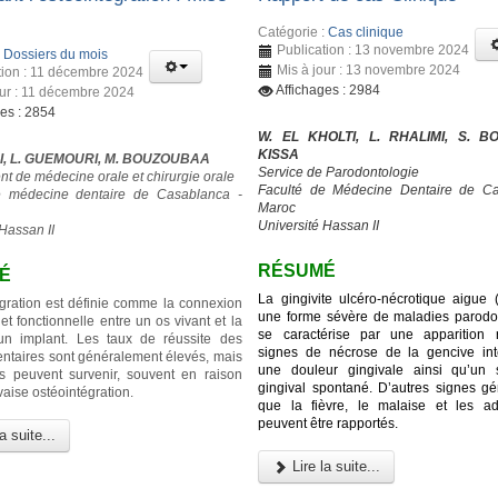
Catégorie :
Cas clinique
Publication : 13 novembre 2024
:
Dossiers du mois
Mis à jour : 13 novembre 2024
tion : 11 décembre 2024
Affichages : 2984
our : 11 décembre 2024
ges : 2854
W. EL KHOLTI, L. RHALIMI, S. BO
KISSA
I, L. GUEMOURI, M. BOUZOUBAA
Service de Parodontologie
t de médecine orale et chirurgie orale
Faculté de Médecine Dentaire de Ca
e médecine dentaire de Casablanca -
Maroc
Université Hassan II
Hassan II
RÉSUMÉ
É
La gingivite ulcéro-nécrotique aigue
égration est définie comme la connexion
une forme sévère de maladies parodon
 et fonctionnelle entre un os vivant et la
se caractérise par une apparition 
’un implant. Les taux de réussite des
signes de nécrose de la gencive inte
entaires sont généralement élevés, mais
une douleur gingivale ainsi qu’un 
s peuvent survenir, souvent en raison
gingival spontané. D’autres signes gé
aise ostéointégration.
que la fièvre, le malaise et les a
peuvent être rapportés.
a suite...
Lire la suite...