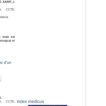
 SARFI , I.
ale, CCTD,
blanca
e orale est
irurgical et
os d’un
A.
index medicus
ale, CCTD,