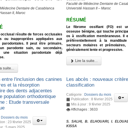
Faculté de Médecine Dentaire de Casa
 Médecine Dentaire de Casablanca
Université Hassan II – Maroc
 Hassan II, Maroc
RÉSUMÉ
É
Le fibrome ossifiant (FO) est u
osseuse bénigne, qui touche princip
occlusal résulte de forces occlusales
os à ossification membraneuse. Il e
s ou inappropriées appliquées aux
préférentiellement à la mandibul
 parodontales. Il peut être primaire,
secteurs molaires et prémolaires, 
 un parodonte sain, ou secondaire,
généralement lente et progressive.
t une situation parodontale déjà
se.
Lire la suite...
a suite...
 entre l'inclusion des canines
Les abcès : nouveaux critèr
res et la résorption
classification
aire des dents adjacentes
Catégorie :
Dossiers du mois
e population orthodontique
Publication : 8 février 2025
ne : Etude transversale
Mis à jour : 9 février 2025
que
Affichages : 3633
:
Dossiers du mois
S. SALHI, B. ELHOUARI, I. ELOUA
ion : 23 février 2025
KISSA
our : 5 mars 2025