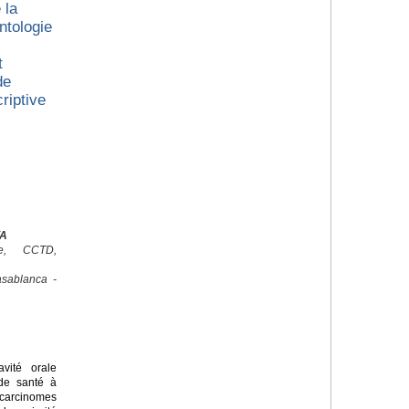
 la
ntologie
t
de
riptive
YA
ale, CCTD,
sablanca -
ité orale
de santé à
arcinomes