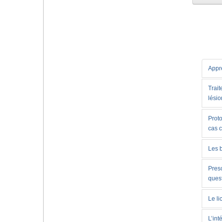
Appre
Trait
lésio
Proto
cas 
Les 
Presc
ques
Le li
L’int