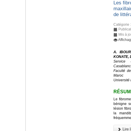
Les fib
maxillai
de littér
Catégorie 
Publicat
Mis à j
Afficha
A. IBOUR
KONATE, D
Service 
Casablanc
Faculté d
Maroc
Université 
RÉSUM
Le fibrome
bénigne s
lésion fibr
la mandib
fréquemmen
Lire l