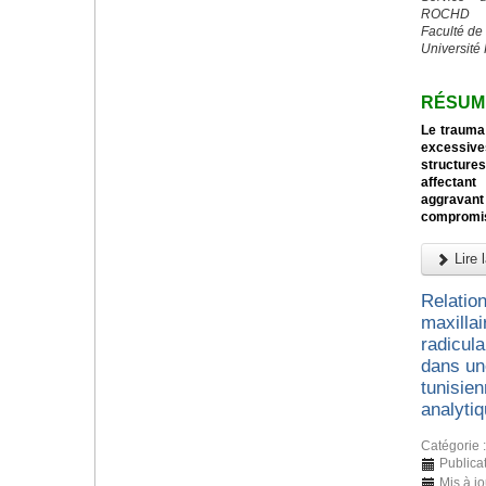
ROCHD
Faculté de
Université
RÉSUM
Le trauma 
excessive
structures
affectant
aggravan
compromi
Lire l
Relation
maxillai
radicul
dans un
tunisien
analyti
Catégorie 
Publicat
Mis à j