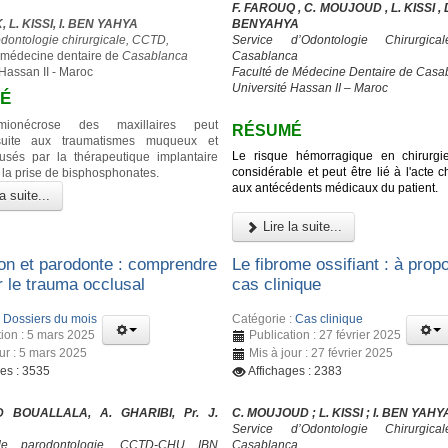
F. FAROUQ , C. MOUJOUD , L. KISSI , D.
 L. KISSI, I. BEN YAHYA
BENYAHYA
odontologie chirurgicale, CCTD,
Service d’Odontologie Chirurgic
 médecine dentaire de
Casablanca
Casablanca
 Hassan II - Maroc
Faculté de Médecine Dentaire de Casa
Université Hassan II – Maroc
É
himionécrose des maxillaires peut
RÉSUMÉ
suite aux traumatismes muqueux et
Le risque hémorragique en chirurgi
usés par la thérapeutique implantaire
considérable et peut être lié à l'acte ch
 la prise de bisphosphonates.
aux antécédents médicaux du patient.
a suite...
Lire la suite...
on et parodonte : comprendre
Le fibrome ossifiant : à prop
er le trauma occlusal
cas clinique
:
Dossiers du mois
Catégorie :
Cas clinique
tion : 5 mars 2025
Publication : 27 février 2025
our : 5 mars 2025
Mis à jour : 27 février 2025
ges : 3535
Affichages : 2383
 BOUALLALA, A. GHARIBI, Pr. J.
C. MOUJOUD ; L. KISSI ; I. BEN YAHY
Service d’Odontologie Chirurgic
de parodontologie, CCTD-CHU IBN
Casablanca