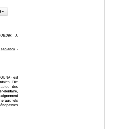
UBDIR, J.
sablanca -
 (GUNA) est
tales. Elle
rapide des
r-dentaire,
saignement
néraux tels
dénopathies