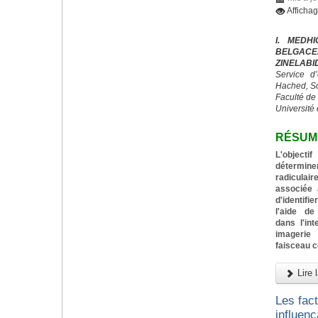
Afficha
I. MEDH
BELGACE
ZINELABI
Service d
Hached, S
Faculté de
Université 
RÉSUM
L'objecti
détermin
radiculai
associée 
d'identif
l'aide de
dans l'in
imagerie
faisceau 
Lire l
Les fac
influenç