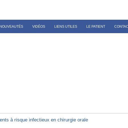
NOUVEAUTÉS
VIDÉOS
LIENS UTILES
LE PATIENT
CONTA
ents à risque infectieux en chirurgie orale