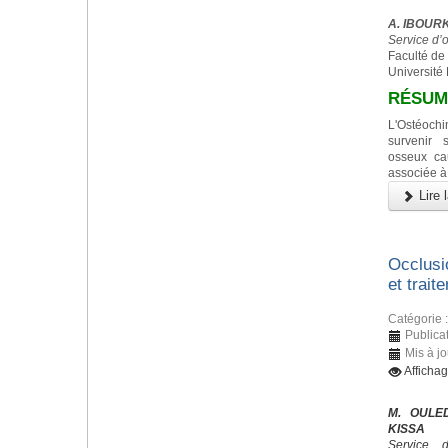
A. IBOURK,
Service d’
Faculté de
Université
RÉSUM
L'Ostéoc
survenir 
osseux ca
associée à
Lire l
Occlusi
et trait
Catégorie 
Publica
Mis à j
Afficha
M. OULED
KISSA
Service 