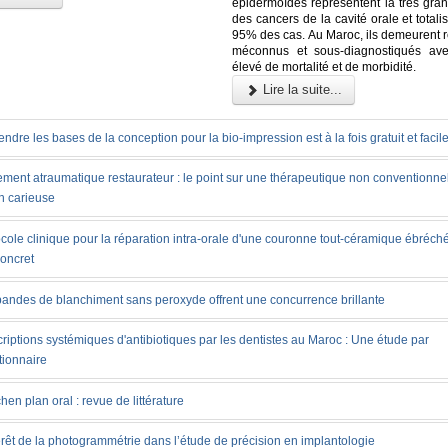
épidermoïdes représentent la très gran
des cancers de la cavité orale et totali
95% des cas. Au Maroc, ils demeurent r
méconnus et sous-diagnostiqués ave
élevé de mortalité et de morbidité.
Lire la suite...
ndre les bases de la conception pour la bio-impression est à la fois gratuit et facil
ement atraumatique restaurateur : le point sur une thérapeutique non conventionnel
n carieuse
cole clinique pour la réparation intra-orale d'une couronne tout-céramique ébréché
concret
bandes de blanchiment sans peroxyde offrent une concurrence brillante
riptions systémiques d'antibiotiques par les dentistes au Maroc : Une étude par
tionnaire
chen plan oral : revue de littérature
érêt de la photogrammétrie dans l’étude de précision en implantologie