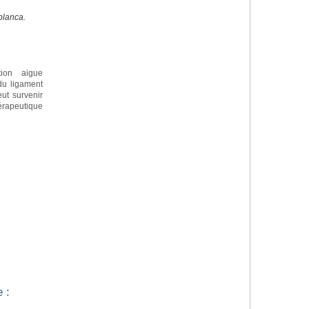
blanca.
tion aigue
 du ligament
eut survenir
apeutique
 :