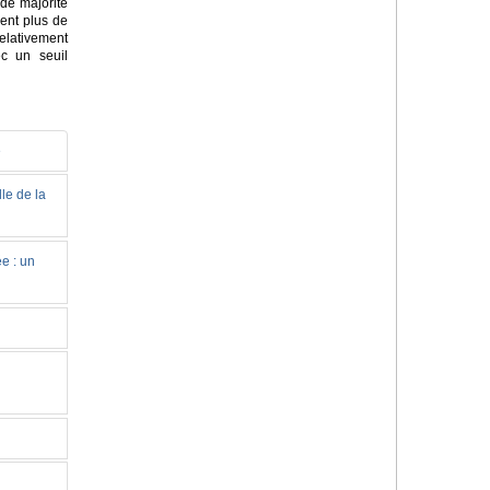
de majorité
sent plus de
elativement
c un seuil
e
le de la
e : un