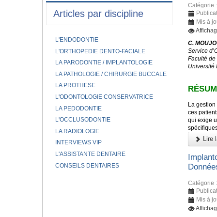
Catégorie 
Articles par discipline
Publicat
Mis à jo
Affichag
L'ENDODONTIE
C. MOUJOU
Service d’
L'ORTHOPEDIE DENTO-FACIALE
Faculté de
LA PARODONTIE / IMPLANTOLOGIE
Université
LA PATHOLOGIE / CHIRURGIE BUCCALE
LA PROTHESE
RÉSUM
L'ODONTOLOGIE CONSERVATRICE
La gestion 
LA PEDODONTIE
ces patient
L'OCCLUSODONTIE
qui exige u
spécifique
LA RADIOLOGIE
Lire l
INTERVIEWS VIP
L'ASSISTANTE DENTAIRE
Implant
CONSEILS DENTAIRES
Données
Catégorie 
Publicat
Mis à jo
Affichag