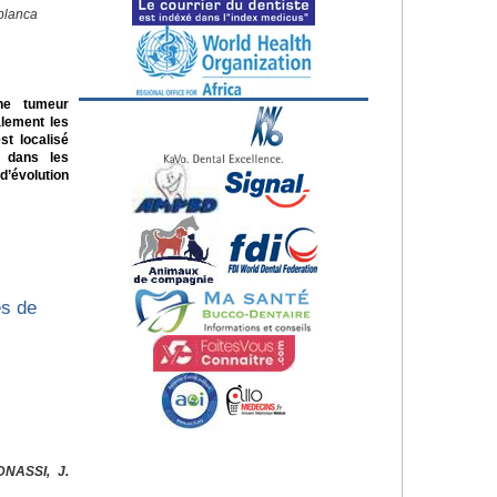
blanca
ne tumeur
alement les
st localisé
e dans les
d’évolution
es de
DNASSI, J.