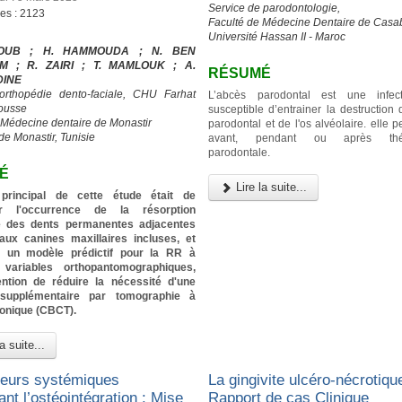
Service de parodontologie,
ges : 2123
Faculté de Médecine Dentaire de Casa
Université Hassan II - Maroc
IOUB ; H. HAMMOUDA ; N. BEN
M ; R. ZAIRI ; T. MAMLOUK ; A.
RÉSUMÉ
DINE
’orthopédie dento-faciale, CHU Farhat
L’abcès parodontal est une infec
ousse
susceptible d’entrainer la destruction
 Médecine dentaire de Monastir
parodontal et de l'os alvéolaire. elle p
de Monastir, Tunisie
avant, pendant ou après thér
parodontale.
É
Lire la suite...
f principal de cette étude était de
er l'occurrence de la résorption
re des dents permanentes adjacentes
aux canines maxillaires incluses, et
ier un modèle prédictif pour la RR à
 variables orthopantomographiques,
tention de réduire la nécessité d'une
 supplémentaire par tomographie à
conique (CBCT).
a suite...
teurs systémiques
La gingivite ulcéro-nécrotique
ant l’ostéointégration : Mise
Rapport de cas Clinique