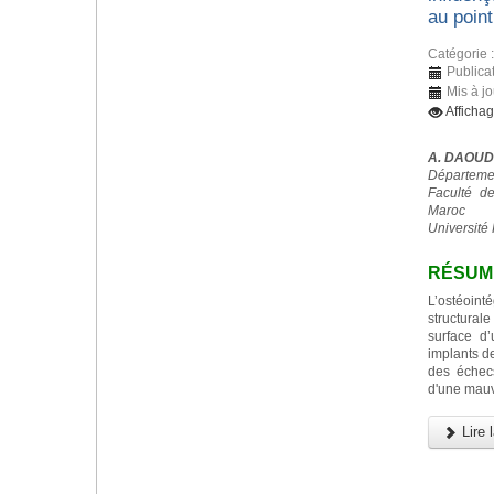
au point
Catégorie 
Publica
Mis à j
Afficha
A. DAOUD
Départemen
Faculté d
Maroc
Université 
RÉSUM
L’ostéoint
structurale
surface d
implants d
des échec
d'une mauv
Lire l