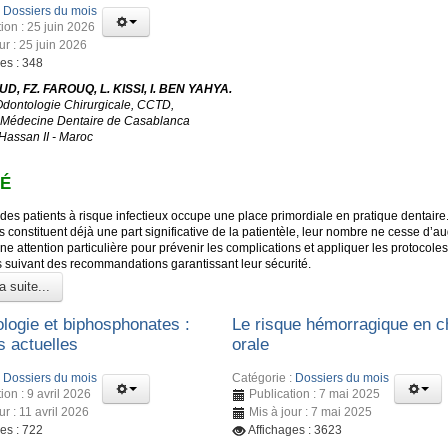
:
Dossiers du mois
ion : 25 juin 2026
ur : 25 juin 2026
es : 348
D, FZ. FAROUQ, L. KISSI, I. BEN YAHYA.
Odontologie Chirurgicale, CCTD,
 Médecine Dentaire de Casablanca
 Hassan II - Maroc
É
des patients à risque infectieux occupe une place primordiale en pratique dentaire
s constituent déjà une part significative de la patientèle, leur nombre ne cesse d’a
ne attention particulière pour prévenir les complications et appliquer les protocoles
s suivant des recommandations garantissant leur sécurité.
a suite...
ologie et biphosphonates :
Le risque hémorragique en ch
 actuelles
orale
:
Dossiers du mois
Catégorie :
Dossiers du mois
ion : 9 avril 2026
Publication : 7 mai 2025
ur : 11 avril 2026
Mis à jour : 7 mai 2025
es : 722
Affichages : 3623