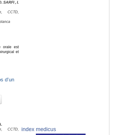
 SARFI , I.
ale, CCTD,
blanca
e orale est
irurgical et
os d’un
A.
index medicus
ale, CCTD,