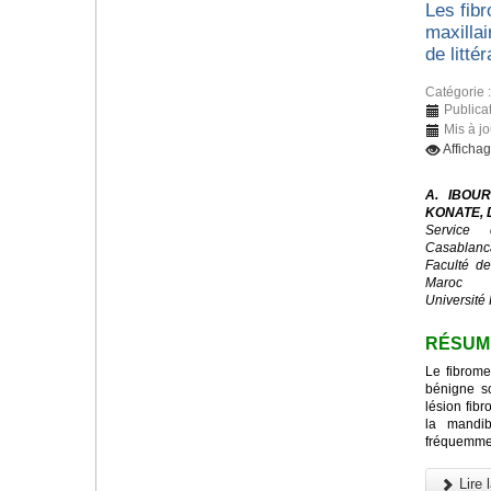
Les fib
maxillai
de littér
Catégorie 
Publicat
Mis à j
Afficha
A. IBOUR
KONATE, D
Service 
Casablanc
Faculté d
Maroc
Université 
RÉSUM
Le fibrome
bénigne s
lésion fibr
la mandib
fréquemmen
Lire l