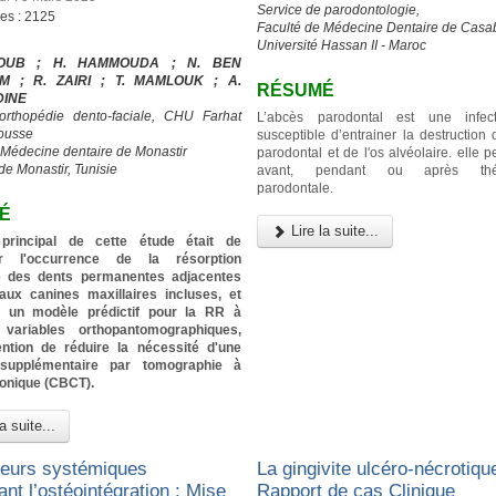
Service de parodontologie,
ges : 2125
Faculté de Médecine Dentaire de Casa
Université Hassan II - Maroc
IOUB ; H. HAMMOUDA ; N. BEN
M ; R. ZAIRI ; T. MAMLOUK ; A.
RÉSUMÉ
DINE
’orthopédie dento-faciale, CHU Farhat
L’abcès parodontal est une infec
ousse
susceptible d’entrainer la destruction
 Médecine dentaire de Monastir
parodontal et de l'os alvéolaire. elle p
de Monastir, Tunisie
avant, pendant ou après thér
parodontale.
É
Lire la suite...
f principal de cette étude était de
er l'occurrence de la résorption
re des dents permanentes adjacentes
aux canines maxillaires incluses, et
ier un modèle prédictif pour la RR à
 variables orthopantomographiques,
tention de réduire la nécessité d'une
 supplémentaire par tomographie à
conique (CBCT).
a suite...
teurs systémiques
La gingivite ulcéro-nécrotique
ant l’ostéointégration : Mise
Rapport de cas Clinique