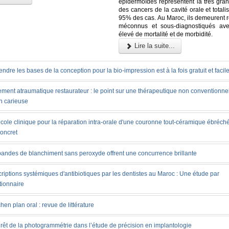
épidermoïdes représentent la très gran
des cancers de la cavité orale et totali
95% des cas. Au Maroc, ils demeurent r
méconnus et sous-diagnostiqués ave
élevé de mortalité et de morbidité.
Lire la suite...
ndre les bases de la conception pour la bio-impression est à la fois gratuit et facil
ement atraumatique restaurateur : le point sur une thérapeutique non conventionnel
n carieuse
cole clinique pour la réparation intra-orale d'une couronne tout-céramique ébréché
concret
bandes de blanchiment sans peroxyde offrent une concurrence brillante
riptions systémiques d'antibiotiques par les dentistes au Maroc : Une étude par
tionnaire
chen plan oral : revue de littérature
érêt de la photogrammétrie dans l’étude de précision en implantologie