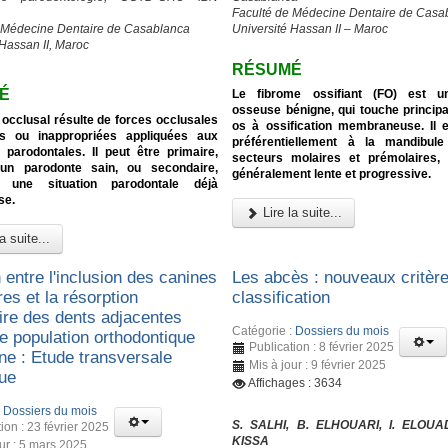
Faculté de Médecine Dentaire de Casa
 Médecine Dentaire de Casablanca
Université Hassan II – Maroc
 Hassan II, Maroc
RÉSUMÉ
É
Le fibrome ossifiant (FO) est u
osseuse bénigne, qui touche princip
occlusal résulte de forces occlusales
os à ossification membraneuse. Il e
s ou inappropriées appliquées aux
préférentiellement à la mandibul
 parodontales. Il peut être primaire,
secteurs molaires et prémolaires, 
 un parodonte sain, ou secondaire,
généralement lente et progressive.
t une situation parodontale déjà
se.
Lire la suite...
a suite...
 entre l'inclusion des canines
Les abcès : nouveaux critèr
res et la résorption
classification
aire des dents adjacentes
Catégorie :
Dossiers du mois
e population orthodontique
Publication : 8 février 2025
ne : Etude transversale
Mis à jour : 9 février 2025
que
Affichages : 3634
:
Dossiers du mois
S. SALHI, B. ELHOUARI, I. ELOUA
ion : 23 février 2025
KISSA
our : 5 mars 2025