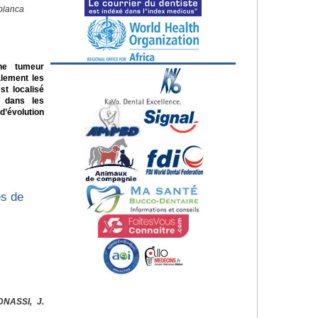
blanca
ne tumeur
alement les
st localisé
e dans les
d’évolution
es de
DNASSI, J.