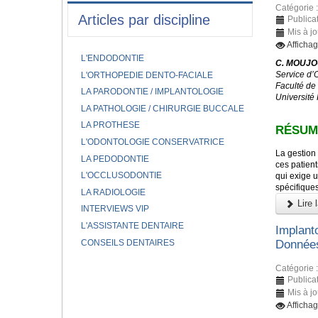
Catégorie 
Articles par discipline
Publicat
Mis à jo
Affichag
L'ENDODONTIE
C. MOUJOU
Service d’
L'ORTHOPEDIE DENTO-FACIALE
Faculté de
LA PARODONTIE / IMPLANTOLOGIE
Université
LA PATHOLOGIE / CHIRURGIE BUCCALE
LA PROTHESE
RÉSUM
L'ODONTOLOGIE CONSERVATRICE
La gestion 
LA PEDODONTIE
ces patient
L'OCCLUSODONTIE
qui exige u
spécifique
LA RADIOLOGIE
Lire l
INTERVIEWS VIP
L'ASSISTANTE DENTAIRE
Implant
CONSEILS DENTAIRES
Données
Catégorie 
Publicat
Mis à jo
Affichag