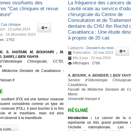
romes ossifiants des
La fréquence des cancers de
res ''Cas cliniques et revue
cavité orale au service d’odo
ature''
chirurgicale du Centre de
Consultation et de Traitemen
:
Cas clinique
dentaire du CHU Ibn Rochd 
ion : 15 juillet 2024
Casablanca : Une étude desc
our : 18 décembre 2024
à propos de 20 cas
ges : 2762
Catégorie :
Dossiers du mois
K, S. HAITAMI, M. BOUHAIRI , M.
Publication : 20 mai 2024
. SARFI, I. BEN YAHYA
Mis à jour : 24 mai 2024
d’Odontologie Chirurgicale, CCTD,
Affichages : 2788
a
e Médecine Dentaire de Casablanca -
A. IBOURK, A. BENIDER, I. BEN YAH
Hassan II
Service d’Odontologie Chirurgic
Casablanca
Faculté de Médecine Dentaire de Ca
É
Maroc
Université Hassan II
 ossifiant (FO) est une tumeur osseuse
ouvent considérée comme un type de
o-osseuse (FOL). Il peut toucher à la fois
RÉSUMÉ
ule et le maxillaire, mais est plus
t observé à la mandibule.
Introduction :
Le cancer de la cav
représente un très grand problème 
l’échelle internationale. Les c
a suite...