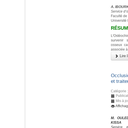
A. IBOURK,
Service d’
Faculté de
Université
RÉSUM
L'Ostéoc
survenir 
osseux ca
associée à
Lire l
Occlusi
et trait
Catégorie 
Publica
Mis à j
Afficha
M. OULED
KISSA
Service 