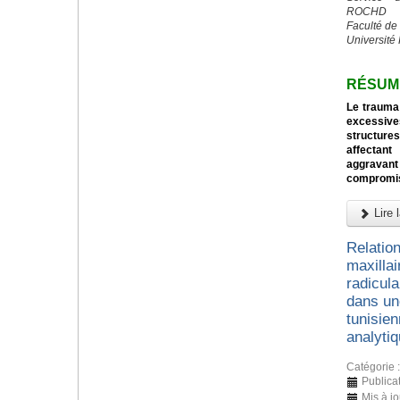
ROCHD
Faculté de
Université
RÉSUM
Le trauma 
excessive
structures
affectant
aggravan
compromi
Lire l
Relation
maxillai
radicul
dans un
tunisien
analyti
Catégorie 
Publicat
Mis à j