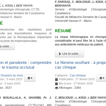
F. FAROUQ , C. MOUJOUD , L. KISSI , D.
 L. KISSI, I. BEN YAHYA
BENYAHYA
odontologie chirurgicale, CCTD,
Service d’Odontologie Chirurgic
 médecine dentaire de
Casablanca
Casablanca
 Hassan II - Maroc
Faculté de Médecine Dentaire de Casa
Université Hassan II – Maroc
É
himionécrose des maxillaires peut
RÉSUMÉ
suite aux traumatismes muqueux et
Le risque hémorragique en chirurgi
usés par la thérapeutique implantaire
considérable et peut être lié à l'acte ch
 la prise de bisphosphonates.
aux antécédents médicaux du patient.
a suite...
Lire la suite...
on et parodonte : comprendre
Le fibrome ossifiant : à prop
er le trauma occlusal
cas clinique
:
Dossiers du mois
Catégorie :
Cas clinique
tion : 5 mars 2025
Publication : 27 février 2025
our : 5 mars 2025
Mis à jour : 27 février 2025
ges : 3537
Affichages : 2384
 BOUALLALA, A. GHARIBI, Pr. J.
C. MOUJOUD ; L. KISSI ; I. BEN YAHY
Service d’Odontologie Chirurgic
de parodontologie, CCTD-CHU IBN
Casablanca