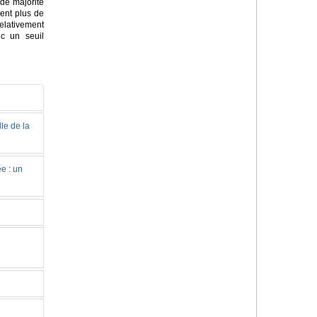
de majorité
sent plus de
elativement
c un seuil
e
le de la
e : un