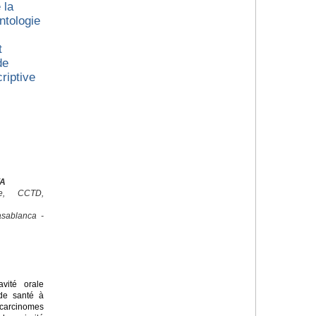
 la
ntologie
t
de
riptive
YA
ale, CCTD,
sablanca -
ité orale
de santé à
arcinomes