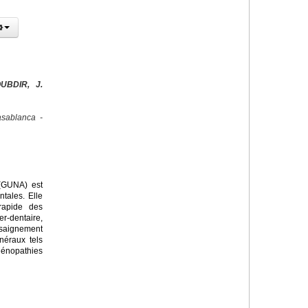
UBDIR, J.
sablanca -
 (GUNA) est
tales. Elle
rapide des
r-dentaire,
saignement
néraux tels
dénopathies