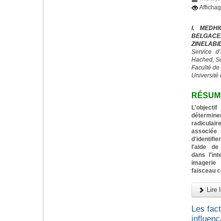
Afficha
I. MEDH
BELGACE
ZINELABI
Service d
Hached, S
Faculté de
Université 
RÉSUM
L'objecti
détermin
radiculai
associée 
d'identif
l'aide de
dans l'in
imagerie
faisceau 
Lire l
Les fac
influenç