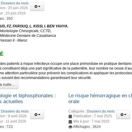
:
Dossiers du mois
ion : 25 juin 2026
ur : 25 juin 2026
es : 350
D, FZ. FAROUQ, L. KISSI, I. BEN YAHYA.
Odontologie Chirurgicale, CCTD,
 Médecine Dentaire de Casablanca
 Hassan II - Maroc
É
des patients à risque infectieux occupe une place primordiale en pratique dentaire
s constituent déjà une part significative de la patientèle, leur nombre ne cesse d’a
ne attention particulière pour prévenir les complications et appliquer les protocoles
s suivant des recommandations garantissant leur sécurité.
a suite...
ologie et biphosphonates :
Le risque hémorragique en ch
 actuelles
orale
:
Dossiers du mois
Catégorie :
Dossiers du mois
ion : 9 avril 2026
Publication : 7 mai 2025
ur : 11 avril 2026
Mis à jour : 7 mai 2025
es : 723
Affichages : 3624