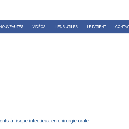
NOUVEAUTÉS
VIDÉOS
LIENS UTILES
LE PATIENT
CONTA
ents à risque infectieux en chirurgie orale