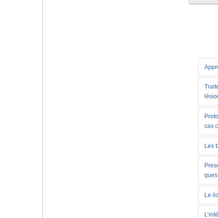
Appre
Trait
lésio
Proto
cas 
Les 
Presc
ques
Le li
L’int