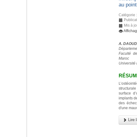
au point
Catégorie 
Publica
Mis à j
Afficha
A. DAOUD
Départemen
Faculté d
Maroc
Université 
RÉSUM
L’ostéoint
structurale
surface d
implants d
des échec
d'une mauv
Lire l