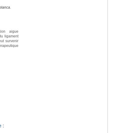
blanca.
tion aigue
 du ligament
eut survenir
apeutique
 :