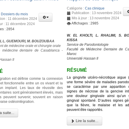
Catégorie :
Cas clinique
Publication : 13 novembre 2024
:
Dossiers du mois
Mis à jour : 13 novembre 2024
tion : 11 décembre 2024
Affichages : 2985
our : 11 décembre 2024
ges : 2854
W. EL KHOLTI, L. RHALIMI, S. BO
KISSA
I, L. GUEMOURI, M. BOUZOUBAA
Service de Parodontologie
t de médecine orale et chirurgie orale
Faculté de Médecine Dentaire de Ca
e médecine dentaire de Casablanca -
Maroc
Université Hassan II
Hassan II
RÉSUMÉ
É
La gingivite ulcéro-nécrotique aigue
égration est définie comme la connexion
une forme sévère de maladies parodon
 et fonctionnelle entre un os vivant et la
se caractérise par une apparition 
’un implant. Les taux de réussite des
signes de nécrose de la gencive inte
entaires sont généralement élevés, mais
une douleur gingivale ainsi qu’un 
s peuvent survenir, souvent en raison
gingival spontané. D’autres signes gé
aise ostéointégration.
que la fièvre, le malaise et les a
peuvent être rapportés.
a suite...
Lire la suite...