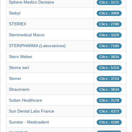
Sphere Medico Dentaire
Clics : 3171
Stabyl
Clics : 3069
STERIEX
Clics : 2788
Sterimedical Maroc
Clics : 3229
STERIPHARMA (Laboratoires)
Clics : 7160
Stern Weber
Clics : 3834
Stoma sarl
Clics : 5310
Stoner
Clics : 3724
Straumann
Clics : 3634
Sultan Healthcare
Clics : 3179
Sun Dental Labs France
Clics : 4373
Sunstar - Medicadent
Clics : 4180