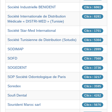
Société Industrielle BENIDENT
Clics : 6061
Société Internationale de Distribution
Clics : 8281
Médicale « DISTRI-MED » (Tunisie)
Société Star-Med International
Clics : 1701
Société Tunisienne de Distribution (Sotudis)
Clics : 5304
SODIMAP
Clics : 2999
SOFD
Clics : 7568
SOGEDENT
Clics : 3736
SOP Société Odontologique de Paris
Clics : 3217
Soredex
Clics : 3595
Soufi Dental
Clics : 4282
Sourident Maroc sarl
Clics : 5676