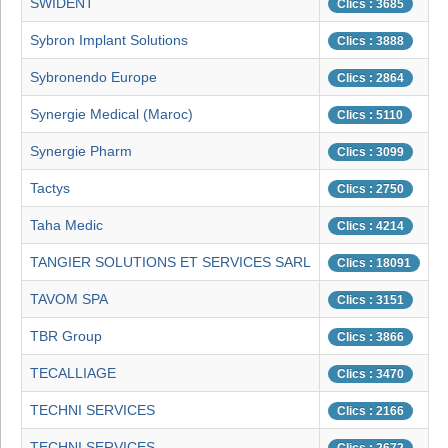
SWIDENT
Clics : 3685
Sybron Implant Solutions
Clics : 3888
Sybronendo Europe
Clics : 2864
Synergie Medical (Maroc)
Clics : 5110
Synergie Pharm
Clics : 3099
Tactys
Clics : 2750
Taha Medic
Clics : 4214
TANGIER SOLUTIONS ET SERVICES SARL
Clics : 18091
TAVOM SPA
Clics : 3151
TBR Group
Clics : 3866
TECALLIAGE
Clics : 3470
TECHNI SERVICES
Clics : 2166
TECHNI SERVICES