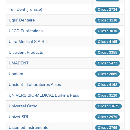
TuniDent (Tunisie)
Clics : 2734
Ugin' Dentaire
Clics : 3130
UJCD Publications
Clics : 3030
Ultra Medical S.A.R.L
Clics : 4165
Ultradent Products
Clics : 3355
UMADENT
Clics : 5472
Unafam
Clics : 2889
Unident - Laboratoires Anios
Clics : 4162
UNIVERS BIO-MEDICAL Burkina Faso
Clics : 3120
Universel Ortho
Clics : 13675
Univet SRL
Clics : 2979
Ustomed Instrumente
Clics : 3769