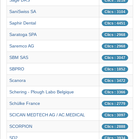
Sage DRS
Clics : 3218
SaniSwiss SA
Clics : 3104
Saphir Dental
Clics : 4451
Saratoga SPA
Clics : 2968
Saremco AG
Clics : 2968
SBM SAS
Clics : 3047
SBPRO
Clics : 1852
Scanora
Clics : 3472
Schering - Plough Labo Belgique
Clics : 3366
Schülke France
Clics : 2779
SCICAN MEDTECH AG / AC.MEDICAL
Clics : 3097
SCORPION
Clics : 2888
SD2
Clics : 3934