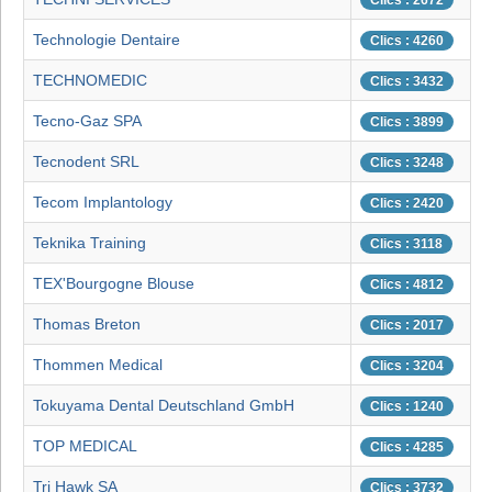
Clics : 2672
Technologie Dentaire
Clics : 4260
TECHNOMEDIC
Clics : 3432
Tecno-Gaz SPA
Clics : 3899
Tecnodent SRL
Clics : 3248
Tecom Implantology
Clics : 2420
Teknika Training
Clics : 3118
TEX'Bourgogne Blouse
Clics : 4812
Thomas Breton
Clics : 2017
Thommen Medical
Clics : 3204
Tokuyama Dental Deutschland GmbH
Clics : 1240
TOP MEDICAL
Clics : 4285
Tri Hawk SA
Clics : 3732