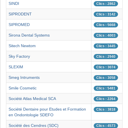
SINDI
Clics : 2862
SIPRODENT
Clics : 3142
SIPROMED
Clics : 5668
Sirona Dental Systems
Clics : 4003
Sitech Newtom
Clics : 3445
Sky Factory
Clics : 2940
SLEXIM
Clics : 3074
Smeg Intruments
Clics : 3058
Smile Cosmetic
Clics : 5481
Société Atlas Medical SCA
Clics : 2264
Société Dentaire pour Etudes et Formation
Clics : 3818
en Ondontologie SDEFO
Société des Cendres (SDC)
Clics : 4573