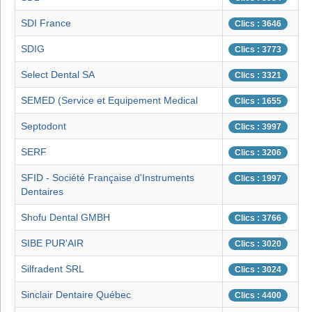
SDI France
Clics : 3646
SDIG
Clics : 3773
Select Dental SA
Clics : 3321
SEMED (Service et Equipement Medical
Clics : 1655
Septodont
Clics : 3997
SERF
Clics : 3206
SFID - Société Française d'Instruments
Clics : 1997
Dentaires
Shofu Dental GMBH
Clics : 3766
SIBE PUR'AIR
Clics : 3020
Silfradent SRL
Clics : 3024
Sinclair Dentaire Québec
Clics : 4400