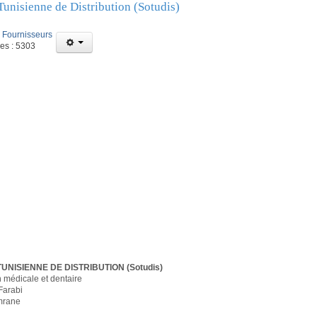
Tunisienne de Distribution (Sotudis)
:
Fournisseurs
ges : 5303
UNISIENNE DE DISTRIBUTION (Sotudis)
n médicale et dentaire
Farabi
mrane