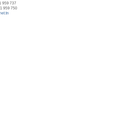
71 959 737
71 959 750
et.tn