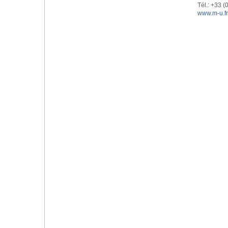
Tél.: +33 (
www.m-u.fr