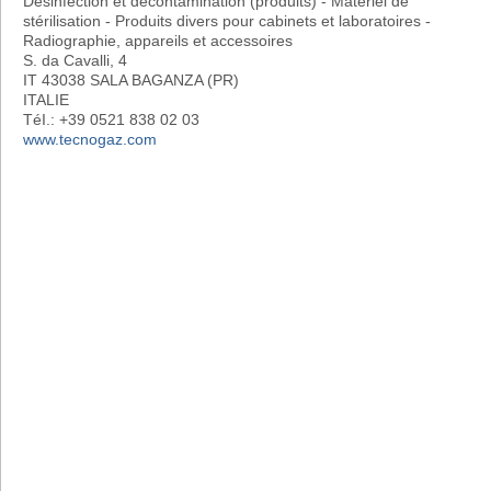
Désinfection et décontamination (produits) - Matériel de
stérilisation - Produits divers pour cabinets et laboratoires -
Radiographie, appareils et accessoires
S. da Cavalli, 4
IT 43038 SALA BAGANZA (PR)
ITALIE
TéI.: +39 0521 838 02 03
www.tecnogaz.com