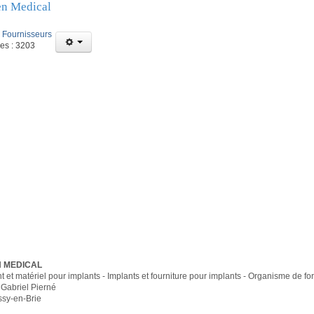
n Medical
:
Fournisseurs
ges : 3203
 MEDICAL
et matériel pour implants - Implants et fourniture pour implants - Organisme de fo
Gabriel Pierné
sy-en-Brie