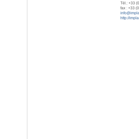
Tél.: +33 (
fax : +33 (
info@
impl
http://impl