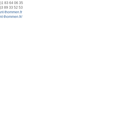
0)1 83 64 06 35
0)3 89 33 52 53
ant-thommen.fr
ant-thommen.fr/