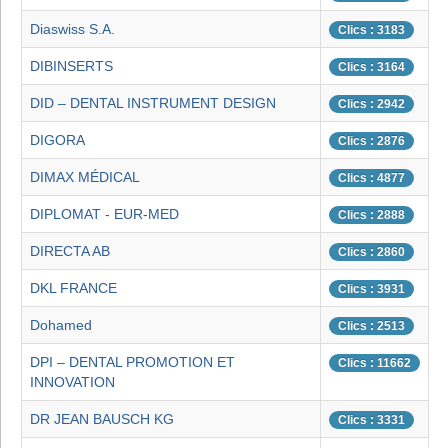
Diaswiss S.A.
Clics : 3183
DIBINSERTS
Clics : 3164
DID – DENTAL INSTRUMENT DESIGN
Clics : 2942
DIGORA
Clics : 2876
DIMAX MÉDICAL
Clics : 4877
DIPLOMAT - EUR-MED
Clics : 2888
DIRECTA AB
Clics : 2860
DKL FRANCE
Clics : 3931
Dohamed
Clics : 2513
DPI – DENTAL PROMOTION ET
Clics : 11662
INNOVATION
DR JEAN BAUSCH KG
Clics : 3331