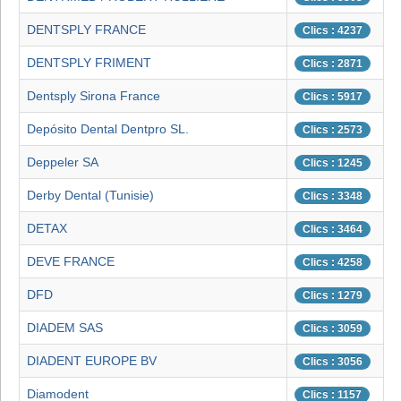
DENTSPLY FRANCE
Clics : 4237
DENTSPLY FRIMENT
Clics : 2871
Dentsply Sirona France
Clics : 5917
Depósito Dental Dentpro SL.
Clics : 2573
Deppeler SA
Clics : 1245
Derby Dental (Tunisie)
Clics : 3348
DETAX
Clics : 3464
DEVE FRANCE
Clics : 4258
DFD
Clics : 1279
DIADEM SAS
Clics : 3059
DIADENT EUROPE BV
Clics : 3056
Diamodent
Clics : 1157