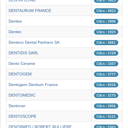
DENTATUS AB
Clics : 3423
DENTAURUM FRANCE
Clics : 4923
Dentea
Clics : 3906
Dentec
Clics : 1925
Denteco Dental Partners SA
Clics : 3661
DENTIDIS SARL
Clics : 1729
Dento Cerame
Clics : 3307
DENTOGEM
Clics : 3777
Dentogem Dentium France
Clics : 6516
DENTOMEDIC
Clics : 3175
Dentoran
Clics : 2956
DENTOSCOPE
Clics : 5121
DENTRMED / ROBERT RULLIERE
Clics : 5303