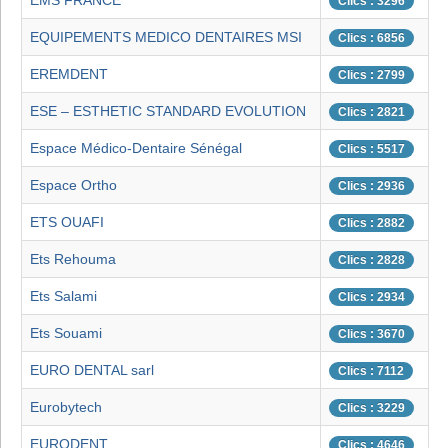
EMS FRANCE
Clics : 3296
EQUIPEMENTS MEDICO DENTAIRES MSI
Clics : 6856
EREMDENT
Clics : 2799
ESE – ESTHETIC STANDARD EVOLUTION
Clics : 2821
Espace Médico-Dentaire Sénégal
Clics : 5517
Espace Ortho
Clics : 2936
ETS OUAFI
Clics : 2882
Ets Rehouma
Clics : 2828
Ets Salami
Clics : 2934
Ets Souami
Clics : 3670
EURO DENTAL sarl
Clics : 7112
Eurobytech
Clics : 3229
EURODENT
Clics : 4646