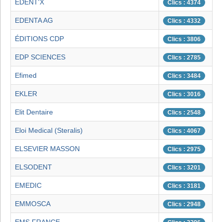
EDENT'X
Clics : 4374
EDENTA AG
Clics : 4332
ÉDITIONS CDP
Clics : 3806
EDP SCIENCES
Clics : 2785
Efimed
Clics : 3484
EKLER
Clics : 3016
Elit Dentaire
Clics : 2548
Eloi Medical (Steralis)
Clics : 4067
ELSEVIER MASSON
Clics : 2975
ELSODENT
Clics : 3201
EMEDIC
Clics : 3181
EMMOSCA
Clics : 2948