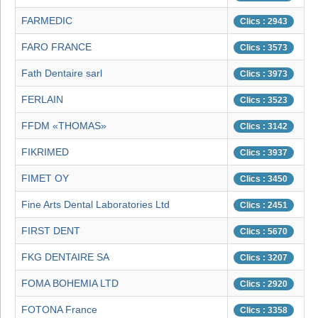
FARMEDIC
Clics : 2943
FARO FRANCE
Clics : 3573
Fath Dentaire sarl
Clics : 3973
FERLAIN
Clics : 3523
FFDM «THOMAS»
Clics : 3142
FIKRIMED
Clics : 3937
FIMET OY
Clics : 3450
Fine Arts Dental Laboratories Ltd
Clics : 2451
FIRST DENT
Clics : 5670
FKG DENTAIRE SA
Clics : 3207
FOMA BOHEMIA LTD
Clics : 2920
FOTONA France
Clics : 3358