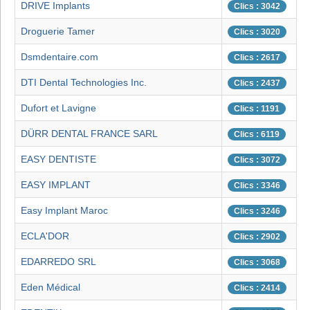
DRIVE Implants
Clics : 3042
Droguerie Tamer
Clics : 3020
Dsmdentaire.com
Clics : 2617
DTI Dental Technologies Inc.
Clics : 2437
Dufort et Lavigne
Clics : 1191
DÜRR DENTAL FRANCE SARL
Clics : 6119
EASY DENTISTE
Clics : 3072
EASY IMPLANT
Clics : 3346
Easy Implant Maroc
Clics : 3246
ECLA'DOR
Clics : 2902
EDARREDO SRL
Clics : 3068
Eden Médical
Clics : 2414