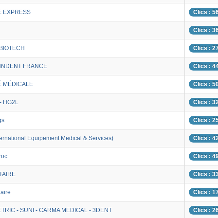
E EXPRESS
Clics : 5
Clics : 3
 BIOTECH
Clics : 2
INNDENT FRANCE
Clics : 4
É MÉDICALE
Clics : 5
- HG2L
Clics : 3
gs
Clics : 2
ternational Equipement Medical & Services)
Clics : 4
roc
Clics : 4
TAIRE
Clics : 3
aire
Clics : 1
TRIC - SUNI - CARMA MEDICAL - 3DENT
Clics : 2