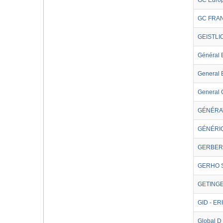
GC Euro
GC FRA
GEISTL
Général 
General 
General 
GÉNÉRAT
GÉNÉRI
GERBER
GERHO 
GETING
GID - E
Global D