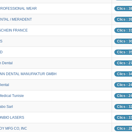
PROFESSIONAL WEAR
Clics : 3
NTAL / MERADENT
Clics : 3
SCHEIN FRANCE
Clics : 3
S
Clics : 3
ED
Clics : 3
h Dental
Clics : 2
NN DENTAL MANUFAKTUR GMBH
Clics : 3
Dental
Clics : 2
Medical Tunisie
Clics : 2
abo Sarl
Clics : 3
ONBIO LASERS
Clics : 3
DY MFG CO, INC
Clics : 2