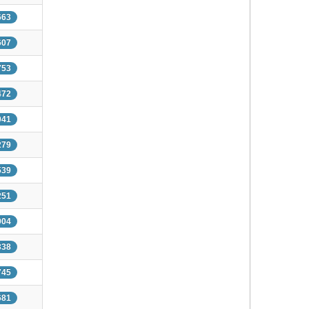
663
607
753
472
041
279
539
251
904
338
745
681