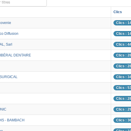
 titres
Clics
lovenie
Clics : 1
co Diffusion
Clics : 1
L, Sarl
Clics : 4
LIBÉRAL DENTAIRE
Clics : 2
Clics : 2
 SURGICAL
Clics : 3
Clics : 5
Clics : 2
NIC
Clics : 2
IS - BAMBACH
Clics : 3