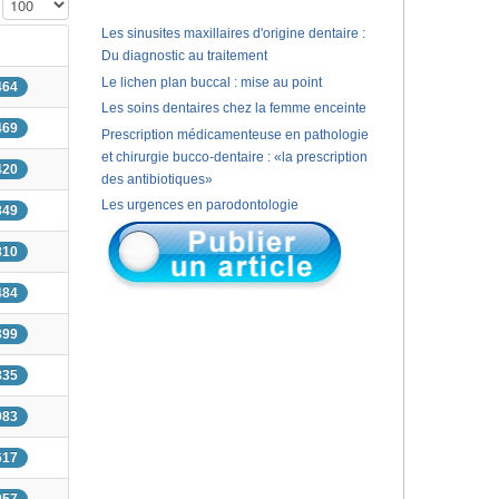
Affichage #
Les sinusites maxillaires d'origine dentaire :
Du diagnostic au traitement
Le lichen plan buccal : mise au point
464
Les soins dentaires chez la femme enceinte
469
Prescription médicamenteuse en pathologie
et chirurgie bucco-dentaire : «la prescription
420
des antibiotiques»
Les urgences en parodontologie
849
810
484
399
835
983
617