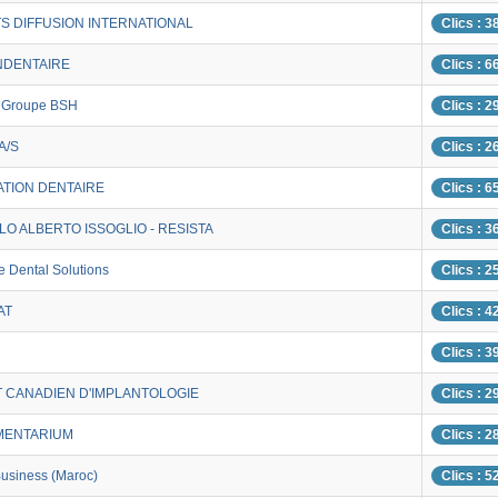
S DIFFUSION INTERNATIONAL
Clics : 3
NDENTAIRE
Clics : 6
 - Groupe BSH
Clics : 2
A/S
Clics : 2
TION DENTAIRE
Clics : 6
LO ALBERTO ISSOGLIO - RESISTA
Clics : 3
e Dental Solutions
Clics : 2
AT
Clics : 4
Clics : 3
T CANADIEN D'IMPLANTOLOGIE
Clics : 2
MENTARIUM
Clics : 2
Business (Maroc)
Clics : 5