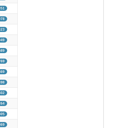
851
978
323
049
589
769
469
498
402
264
305
869