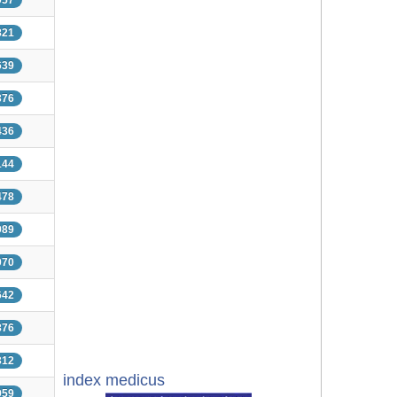
957
821
639
376
436
144
478
989
070
642
876
312
index medicus
959