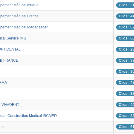
ipement Médical Afrique
Clics : 3
uipement Médical France
Clics : 4
uipement Medical Madagascar
Clics : 6
ical Service IMS
Clics : 6
ONTIDENTAL
Clics : 2
AB FRANCE
Clics : 3
Clics : 3
ARMA
Clics : 4
Clics : 3
 VIVADENT
Clics : 4
ureau Construction Médical IBCMED
Clics : 2
ants
Clics : 6