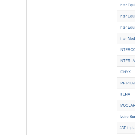
Inter Equ
Inter Eq
Inter Eq
Inter Med
INTERC
INTERL
IONYX
IPP PH
ITENA
IVOCLAR
Ivoire B
JAT Impl