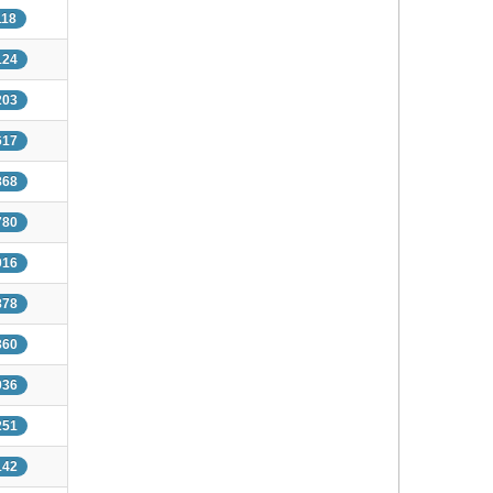
118
124
203
617
868
780
016
878
360
036
251
142