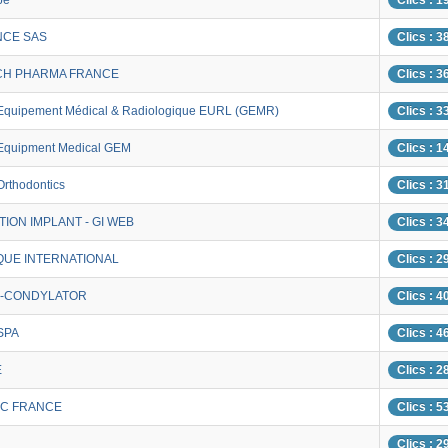
pe
Clics : 1
NCE SAS
Clics : 3
ICH PHARMA FRANCE
Clics : 3
Equipement Médical & Radiologique EURL (GEMR)
Clics : 3
Equipment Medical GEM
Clics : 1
Orthodontics
Clics : 3
ION IMPLANT - GI WEB
Clics : 3
QUE INTERNATIONAL
Clics : 2
-CONDYLATOR
Clics : 4
SPA
Clics : 4
E
Clics : 2
RIC FRANCE
Clics : 5
Clics : 2