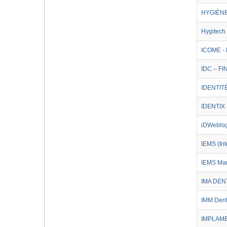
HYGIÈN
Hygitech
ICOME -
IDC – F
IDENTIT
IDENTIX 
iDWeblo
IEMS (In
IEMS Ma
IMA DEN
IMM Dent
IMPLAME