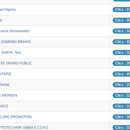
ad Algeria
Clics : 2
d
Clics : 2
rance (Novamedis)
Clics : 3
 EDMOND BINHAS
Clics : 4
SAIDAL Spa
Clics : 3
NTÉ GRAND PUBLIC
Clics : 3
NTAIRE
Clics : 4
Dental
Clics : 2
& WERKEN
Clics : 3
ANCE
Clics : 3
 CARE PROMOTION
Clics : 3
PTOTECHNIK GMBH & CO KG
Clics : 3