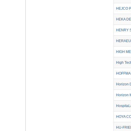
HEJCO 
HEKA DE
HENRY 
HERAEU
HIGH M
High Tec
HOFFMA
Horizon 
Horizon 
HospitaL
HOYA C
HU-FRIE