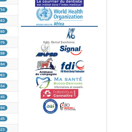
754
663
460
076
208
694
963
554
245
394
645
023