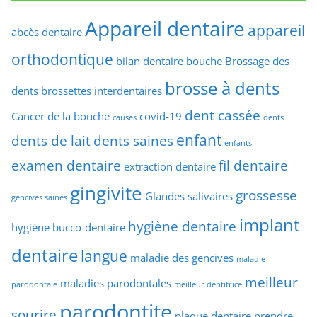
Appareil dentaire
appareil
abcès dentaire
orthodontique
bilan dentaire
bouche
Brossage des
brosse à dents
dents
brossettes interdentaires
dent cassée
Cancer de la bouche
covid-19
causes
dents
enfant
dents de lait
dents saines
enfants
examen dentaire
fil dentaire
extraction dentaire
gingivite
grossesse
Glandes salivaires
gencives saines
implant
hygiène dentaire
hygiène bucco-dentaire
dentaire
langue
maladie des gencives
maladie
meilleur
maladies parodontales
parodontale
meilleur dentifrice
parodontite
sourire
plaque dentaire
prendre