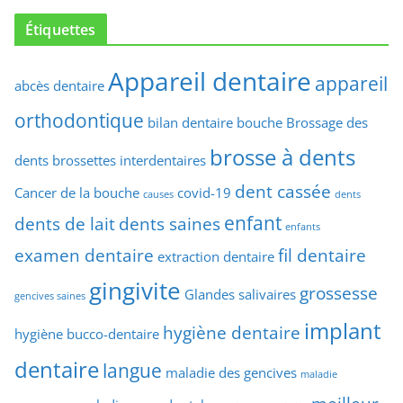
Étiquettes
Appareil dentaire
appareil
abcès dentaire
orthodontique
bilan dentaire
bouche
Brossage des
brosse à dents
dents
brossettes interdentaires
dent cassée
Cancer de la bouche
covid-19
causes
dents
enfant
dents de lait
dents saines
enfants
examen dentaire
fil dentaire
extraction dentaire
gingivite
grossesse
Glandes salivaires
gencives saines
implant
hygiène dentaire
hygiène bucco-dentaire
dentaire
langue
maladie des gencives
maladie