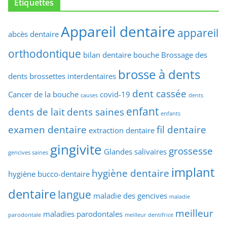
Étiquettes
Appareil dentaire
appareil
abcès dentaire
orthodontique
bilan dentaire
bouche
Brossage des
brosse à dents
dents
brossettes interdentaires
dent cassée
Cancer de la bouche
covid-19
causes
dents
enfant
dents de lait
dents saines
enfants
examen dentaire
fil dentaire
extraction dentaire
gingivite
grossesse
Glandes salivaires
gencives saines
implant
hygiène dentaire
hygiène bucco-dentaire
dentaire
langue
maladie des gencives
maladie
meilleur
maladies parodontales
parodontale
meilleur dentifrice