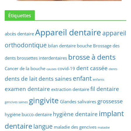
Étiquettes
Appareil dentaire
appareil
abcès dentaire
orthodontique
bilan dentaire
bouche
Brossage des
brosse à dents
dents
brossettes interdentaires
dent cassée
Cancer de la bouche
covid-19
causes
dents
enfant
dents de lait
dents saines
enfants
examen dentaire
fil dentaire
extraction dentaire
gingivite
grossesse
Glandes salivaires
gencives saines
implant
hygiène dentaire
hygiène bucco-dentaire
dentaire
langue
maladie des gencives
maladie