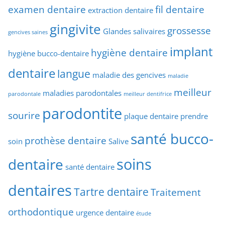
examen dentaire
fil dentaire
extraction dentaire
gingivite
grossesse
Glandes salivaires
gencives saines
implant
hygiène dentaire
hygiène bucco-dentaire
dentaire
langue
maladie des gencives
maladie
meilleur
maladies parodontales
parodontale
meilleur dentifrice
parodontite
sourire
plaque dentaire
prendre
santé bucco-
prothèse dentaire
soin
Salive
soins
dentaire
santé dentaire
dentaires
Tartre dentaire
Traitement
orthodontique
urgence dentaire
étude