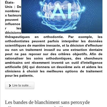
États-
Unis :
De
nombreu
x facteurs
peuvent
influence
r les
décisions
thérapeutiques en orthodontie. Par exemple, les
orthodontistes peuvent parfois interpréter les données
scientifiques de manière inexacte, et la décision d'effectuer
ou non un traitement invasif ou une extraction dentaire
peut ne pas reposer sur des critères objectifs. Afin de
rationaliser les soins orthodontiques, des chercheurs
américains ont récemment inventé un outil d'intelligence
artificielle (IA) qui donnera un deuxième avis et aidera les
cliniciens à choisir les meilleures options de traitement
pour les patients.
Lire la suite...
Les bandes de blanchiment sans peroxyde