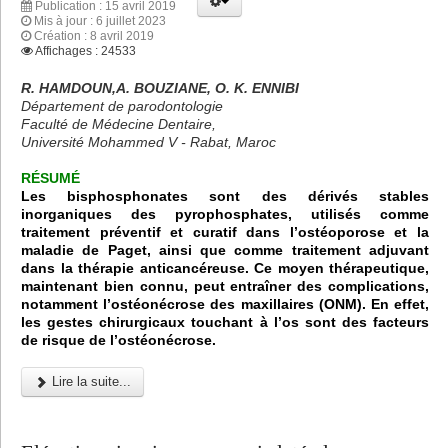
Publication : 15 avril 2019
Mis à jour : 6 juillet 2023
Création : 8 avril 2019
Affichages : 24533
R. HAMDOUN,A. BOUZIANE, O. K. ENNIBI
Département de parodontologie
Faculté de Médecine Dentaire,
Université Mohammed V - Rabat, Maroc
RÉSUMÉ
Les bisphosphonates sont des dérivés stables
inorganiques des pyrophosphates, utilisés comme
traitement préventif et curatif dans l’ostéoporose et la
maladie de Paget, ainsi que comme traitement adjuvant
dans la thérapie anticancéreuse. Ce moyen thérapeutique,
maintenant bien connu, peut entraîner des complications,
notamment l’ostéonécrose des maxillaires (ONM). En effet,
les gestes chirurgicaux touchant à l’os sont des facteurs
de risque de l’ostéonécrose.
Lire la suite...