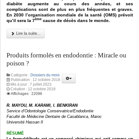
diabète augmente au cours des années, et ses
complications sont de plus en plus fréquentes et graves.
En 2030 l’organisation mondiale de la santé (OMS) prévoit
ème
qu’il sera la 7
cause de décès dans le monde.
Lire la suite...
Produits formolés en endodontie : Miracle ou
poison ?
Catégorie :
Dossiers du mois
Publication : 12 octobre 2018
Mis à jour : 7 juillet 2023
Création : 12 octobre 2018
Affichages : 22096
R. MAYOU, M. KARAMI, I. BENKIRAN
Service d’Odontologie Conservatrice/Endodontie
Faculté de Médecine Dentaire de Casablanca, Maroc
Université Hassan II
RÉSUMÉ
Le formaldéhyde est un composé chimique qui agit comme un