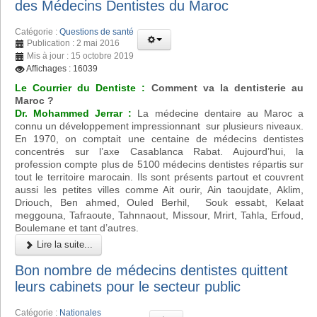
des Médecins Dentistes du Maroc
Catégorie :
Questions de santé
Publication : 2 mai 2016
Mis à jour : 15 octobre 2019
Affichages : 16039
Le Courrier du Dentiste :
Comment va la dentisterie au
Maroc ?
Dr. Mohammed Jerrar :
La médecine dentaire au Maroc a
connu un développement impressionnant sur plusieurs niveaux.
En 1970, on comptait une centaine de médecins dentistes
concentrés sur l’axe Casablanca Rabat. Aujourd’hui, la
profession compte plus de 5100 médecins dentistes répartis sur
tout le territoire marocain. Ils sont présents partout et couvrent
aussi les petites villes comme Ait ourir, Ain taoujdate, Aklim,
Driouch, Ben ahmed, Ouled Berhil, Souk essabt, Kelaat
meggouna, Tafraoute, Tahnnaout, Missour, Mrirt, Tahla, Erfoud,
Boulemane et tant d’autres.
Lire la suite...
Bon nombre de médecins dentistes quittent
leurs cabinets pour le secteur public
Catégorie :
Nationales