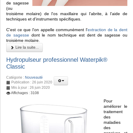
de sagesse
(ou
troisième molaire) de l'os maxillaire qui l'abrite, à l'aide de
techniques et d'instruments spécifiques.
C'est ce que l'on appelle communément l'
extraction de la dent
de sagesse
dont le nom technique est dent de sagesse ou
troisième molaire.
Lire la suite...
Hydropulseur professionnel Waterpik®
Classic
Catégorie :
Nouveauté
Publication : 26 juin 2020
Mis à jour : 26 juin 2020
Affichages : 3108
Pour
améliorer le
traitement
des
maladies
des
gencives et