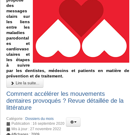
des
messages
clairs sur
les liens
entre les
maladies
parodontal
es et
cardiovasc
ulaires et
les étapes
à suivre
par les dentistes, médecins et patients en matière de
prévention et de traitement.
Lire la suite...
Comment accélérer les mouvements
dentaires provoqués ? Revue détaillée de la
littérature
Catégorie :
Dossiers du mois
Publication : 16 septembre 2020
Mis à jour : 27 novembre 2022
Affichages : 7009