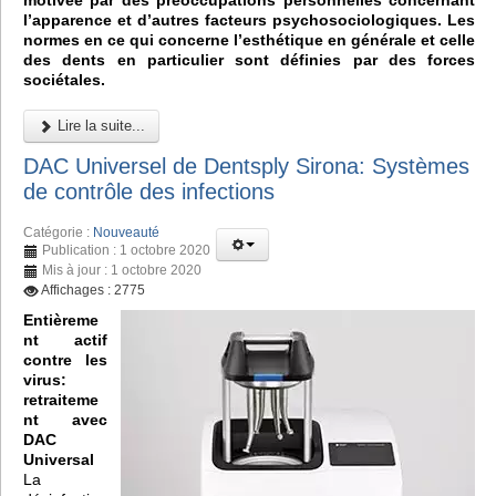
motivée par des préoccupations personnelles concernant
l’apparence et d’autres facteurs psychosociologiques. Les
normes en ce qui concerne l’esthétique en générale et celle
des dents en particulier sont définies par des forces
sociétales.
Lire la suite...
DAC Universel de Dentsply Sirona: Systèmes
de contrôle des infections
Catégorie :
Nouveauté
Publication : 1 octobre 2020
Mis à jour : 1 octobre 2020
Affichages : 2775
Entièreme
nt actif
contre les
virus:
retraiteme
nt avec
DAC
Universal
La