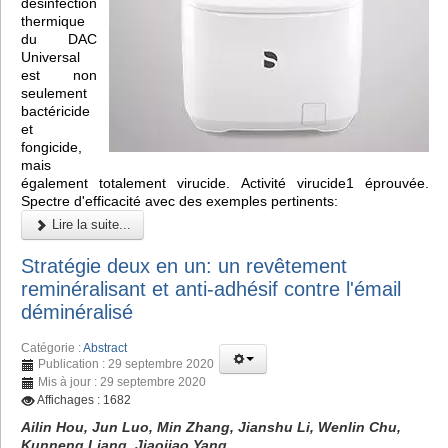
désinfection
thermique
du DAC
Universal
est non
seulement
bactéricide
et
fongicide,
mais
également totalement virucide. Activité virucide1 éprouvée.
Spectre d'efficacité avec des exemples pertinents:
Lire la suite...
Stratégie deux en un: un revêtement
reminéralisant et anti-adhésif contre l'émail
déminéralisé
Catégorie :
Abstract
Publication : 29 septembre 2020
Mis à jour : 29 septembre 2020
Affichages : 1682
Ailin Hou, Jun Luo, Min Zhang, Jianshu Li, Wenlin Chu,
Kunneng Liang, Jiaojiao Yang