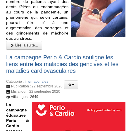
nombre de patients ayant des
dents fêlées ou endommagées
au cours de la pandémie, un
phénomène qui, selon certains,
pourrait être lié à une
augmentation des serrages et
des grincements de mâchoire
dus au stress.
Lire la suite...
La campagne Perio & Cardio souligne les
liens entre les maladies des gencives et les
maladies cardiovasculaires
Catégorie :
Internationales
Publication : 22 septembre 2020
Mis à jour : 22 septembre 2020
Affichages : 2649
La
campagne
éducative
Perio &
Cardio
propose