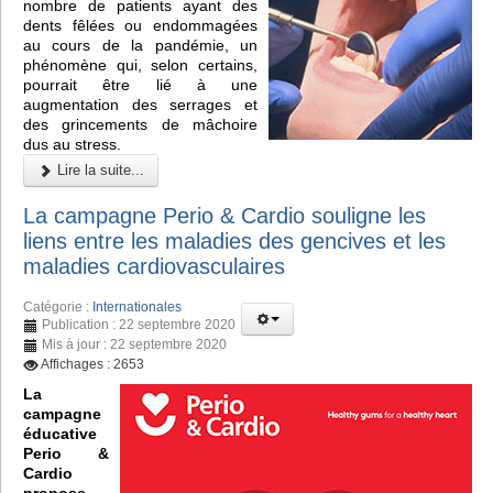
nombre de patients ayant des
dents fêlées ou endommagées
au cours de la pandémie, un
phénomène qui, selon certains,
pourrait être lié à une
augmentation des serrages et
des grincements de mâchoire
dus au stress.
Lire la suite...
La campagne Perio & Cardio souligne les
liens entre les maladies des gencives et les
maladies cardiovasculaires
Catégorie :
Internationales
Publication : 22 septembre 2020
Mis à jour : 22 septembre 2020
Affichages : 2653
La
campagne
éducative
Perio &
Cardio
propose