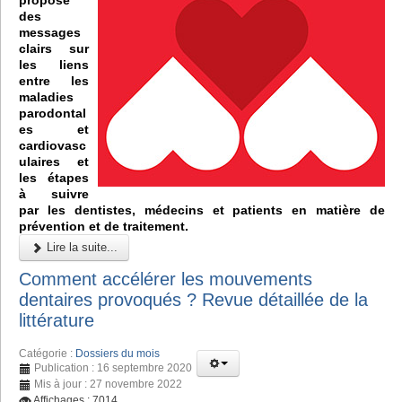
des
messages
clairs sur
les liens
entre les
maladies
parodontal
es et
cardiovasc
ulaires et
les étapes
à suivre
par les dentistes, médecins et patients en matière de
prévention et de traitement.
Lire la suite...
Comment accélérer les mouvements
dentaires provoqués ? Revue détaillée de la
littérature
Catégorie :
Dossiers du mois
Publication : 16 septembre 2020
Mis à jour : 27 novembre 2022
Affichages : 7014