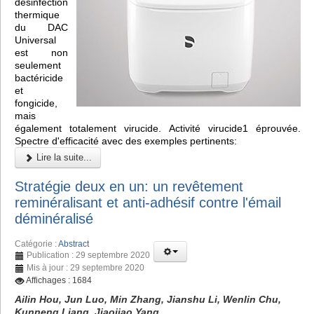
désinfection
thermique
du DAC
Universal
est non
seulement
bactéricide
et
fongicide,
mais
également totalement virucide. Activité virucide1 éprouvée.
Spectre d'efficacité avec des exemples pertinents:
Lire la suite...
Stratégie deux en un: un revêtement
reminéralisant et anti-adhésif contre l'émail
déminéralisé
Catégorie :
Abstract
Publication : 29 septembre 2020
Mis à jour : 29 septembre 2020
Affichages : 1684
Ailin Hou, Jun Luo, Min Zhang, Jianshu Li, Wenlin Chu,
Kunneng Liang, Jiaojiao Yang