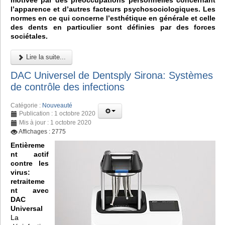
motivée par des préoccupations personnelles concernant
l’apparence et d’autres facteurs psychosociologiques. Les
normes en ce qui concerne l’esthétique en générale et celle
des dents en particulier sont définies par des forces
sociétales.
Lire la suite...
DAC Universel de Dentsply Sirona: Systèmes
de contrôle des infections
Catégorie :
Nouveauté
Publication : 1 octobre 2020
Mis à jour : 1 octobre 2020
Affichages : 2775
Entièreme
nt actif
contre les
virus:
retraiteme
nt avec
DAC
Universal
La