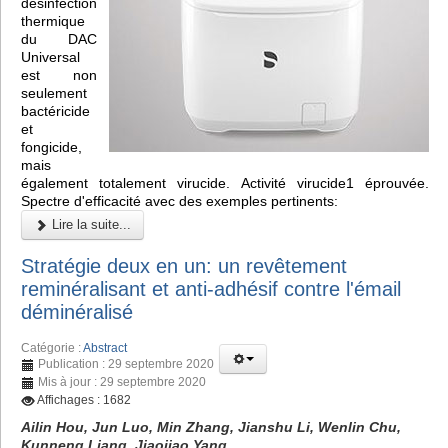
désinfection
thermique
du DAC
Universal
est non
seulement
bactéricide
et
fongicide,
mais
également totalement virucide. Activité virucide1 éprouvée.
Spectre d'efficacité avec des exemples pertinents:
Lire la suite...
Stratégie deux en un: un revêtement
reminéralisant et anti-adhésif contre l'émail
déminéralisé
Catégorie :
Abstract
Publication : 29 septembre 2020
Mis à jour : 29 septembre 2020
Affichages : 1682
Ailin Hou, Jun Luo, Min Zhang, Jianshu Li, Wenlin Chu,
Kunneng Liang, Jiaojiao Yang