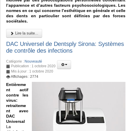
motivée par des préoccupations personnelles concernant
l’apparence et d’autres facteurs psychosociologiques. Les
normes en ce qui concerne l’esthétique en générale et celle
des dents en particulier sont définies par des forces
sociétales.
Lire la suite...
DAC Universel de Dentsply Sirona: Systèmes
de contrôle des infections
Catégorie :
Nouveauté
Publication : 1 octobre 2020
Mis à jour : 1 octobre 2020
Affichages : 2774
Entièreme
nt actif
contre les
virus:
retraiteme
nt avec
DAC
Universal
La