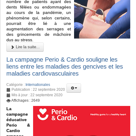
nombre de patients ayant des
dents fêlées ou endommagées
au cours de la pandémie, un
phénomène qui, selon certains,
pourrait être lié à une
augmentation des serrages et
des grincements de mâchoire
dus au stress.
Lire la suite...
La campagne Perio & Cardio souligne les
liens entre les maladies des gencives et les
maladies cardiovasculaires
Catégorie :
Internationales
Publication : 22 septembre 2020
Mis à jour : 22 septembre 2020
Affichages : 2649
La
campagne
éducative
Perio &
Cardio
propose