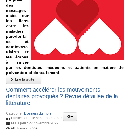
des
messages
clairs sur
les liens
entre les
maladies
parodontal
es et
cardiovasc
ulaires et
les étapes
à suivre
par les dentistes, médecins et patients en matière de
prévention et de traitement.
Lire la suite...
Comment accélérer les mouvements
dentaires provoqués ? Revue détaillée de la
littérature
Catégorie :
Dossiers du mois
Publication : 16 septembre 2020
Mis à jour : 27 novembre 2022
Affichages : 7009