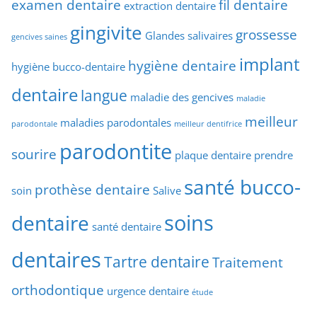
examen dentaire
fil dentaire
extraction dentaire
gingivite
grossesse
Glandes salivaires
gencives saines
implant
hygiène dentaire
hygiène bucco-dentaire
dentaire
langue
maladie des gencives
maladie
meilleur
maladies parodontales
parodontale
meilleur dentifrice
parodontite
sourire
plaque dentaire
prendre
santé bucco-
prothèse dentaire
soin
Salive
soins
dentaire
santé dentaire
dentaires
Tartre dentaire
Traitement
orthodontique
urgence dentaire
étude