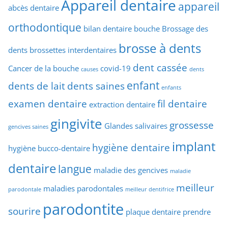
Appareil dentaire
appareil
abcès dentaire
orthodontique
bilan dentaire
bouche
Brossage des
brosse à dents
dents
brossettes interdentaires
dent cassée
Cancer de la bouche
covid-19
causes
dents
enfant
dents de lait
dents saines
enfants
examen dentaire
fil dentaire
extraction dentaire
gingivite
grossesse
Glandes salivaires
gencives saines
implant
hygiène dentaire
hygiène bucco-dentaire
dentaire
langue
maladie des gencives
maladie
meilleur
maladies parodontales
parodontale
meilleur dentifrice
parodontite
sourire
plaque dentaire
prendre