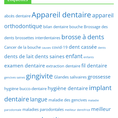
Appareil dentaire
appareil
abcès dentaire
orthodontique
bilan dentaire
bouche
Brossage des
brosse à dents
dents
brossettes interdentaires
dent cassée
Cancer de la bouche
covid-19
causes
dents
enfant
dents de lait
dents saines
enfants
examen dentaire
fil dentaire
extraction dentaire
gingivite
grossesse
Glandes salivaires
gencives saines
implant
hygiène dentaire
hygiène bucco-dentaire
dentaire
langue
maladie des gencives
maladie
meilleur
maladies parodontales
parodontale
meilleur dentifrice