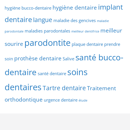
implant
hygiène dentaire
hygiène bucco-dentaire
dentaire
langue
maladie des gencives
maladie
meilleur
maladies parodontales
parodontale
meilleur dentifrice
parodontite
sourire
plaque dentaire
prendre
santé bucco-
prothèse dentaire
soin
Salive
soins
dentaire
santé dentaire
dentaires
Tartre dentaire
Traitement
orthodontique
urgence dentaire
étude