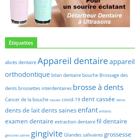
Étiquettes
Appareil dentaire
appareil
abcès dentaire
orthodontique
bilan dentaire
bouche
Brossage des
brosse à dents
dents
brossettes interdentaires
dent cassée
Cancer de la bouche
covid-19
causes
dents
enfant
dents de lait
dents saines
enfants
examen dentaire
fil dentaire
extraction dentaire
gingivite
grossesse
Glandes salivaires
gencives saines