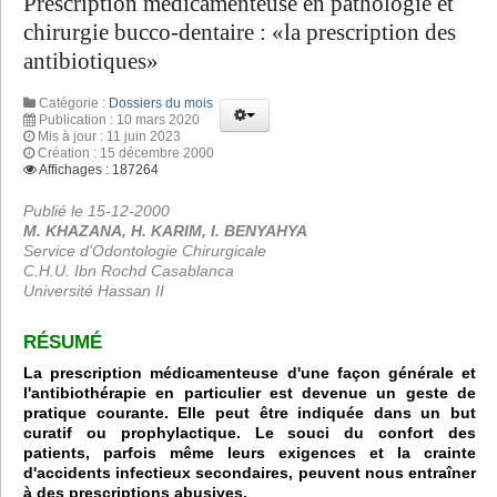
Prescription médicamenteuse en pathologie et
chirurgie bucco-dentaire : «la prescription des
antibiotiques»
Catégorie :
Dossiers du mois
Publication : 10 mars 2020
Mis à jour : 11 juin 2023
Création : 15 décembre 2000
Affichages : 187264
Publié le 15-12-2000
M. KHAZANA, H. KARIM, I. BENYAHYA
Service d'Odontologie Chirurgicale
C.H.U. Ibn Rochd Casablanca
Université Hassan II
RÉSUMÉ
La prescription médicamenteuse d'une façon générale et
l'antibiothérapie en particulier est devenue un geste de
pratique courante. Elle peut être indiquée dans un but
curatif ou prophylactique. Le souci du confort des
patients, parfois même leurs exigences et la crainte
d'accidents infectieux secondaires, peuvent nous entraîner
à des prescriptions abusives.