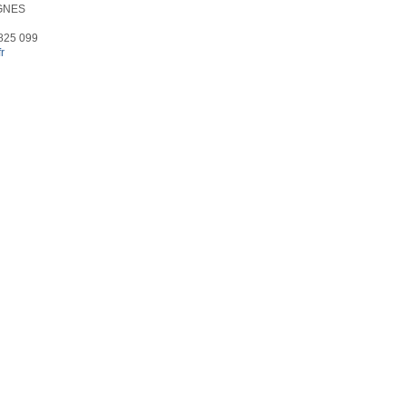
GNES
 825 099
r