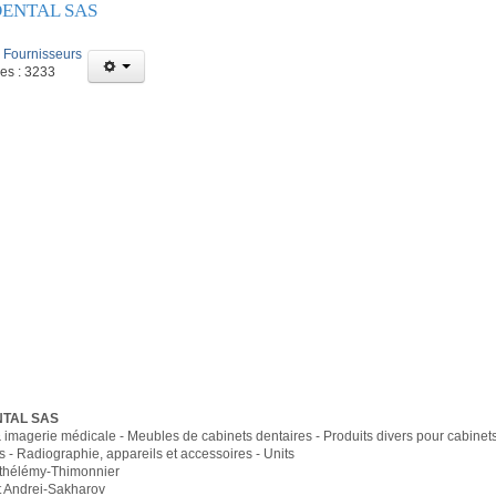
ENTAL SAS
:
Fournisseurs
ges : 3233
NTAL SAS
 imagerie médicale - Meubles de cabinets dentaires - Produits divers pour cabinets
s - Radiographie, appareils et accessoires - Units
rthélémy-Thimonnier
 Andrei-Sakharov