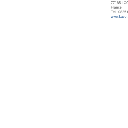
77185 LO
France
Tél.: 0825
www.kavo.f