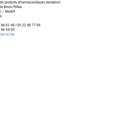
de produits pharmaceutiques dentaires
ïd Ibnou Rifaa
 – Maârif
a
2 98 61 99 / 05 22 98 77 66
2 98 59 05
cp.co.ma