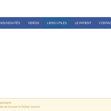
NOUVEAUTÉS
VIDÉOS
LIENS UTILES
LE PATIENT
CONTA
ssement
le de trouver le fichier source