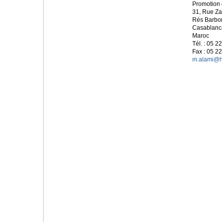
Promotion 
31, Rue Za
Rés Barbon
Casablanc
Maroc
Tél. : 05 2
Fax : 05 2
m.alami@h