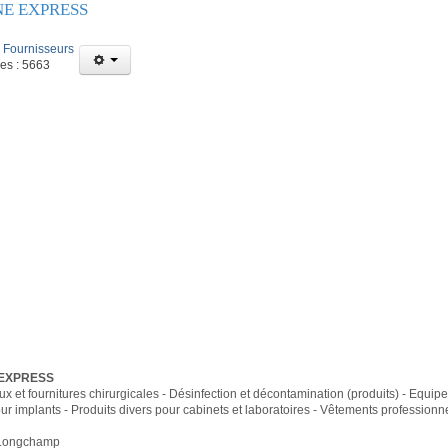
E EXPRESS
:
Fournisseurs
ges : 5663
 EXPRESS
x et fournitures chirurgicales - Désinfection et décontamination (produits) - Equip
ur implants - Produits divers pour cabinets et laboratoires - Vêtements profession
 Longchamp