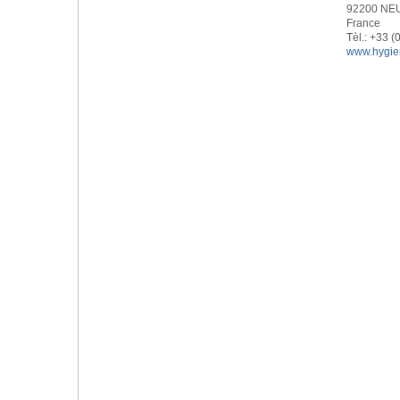
92200 NE
France
Tèl.: +33 (
www.hygie