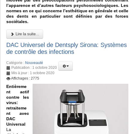
motivée par des préoccupations personnelles concernant
l’apparence et d’autres facteurs psychosociologiques. Les
normes en ce qui concerne l’esthétique en générale et celle
des dents en particulier sont définies par des forces
sociétales.
Lire la suite...
DAC Universel de Dentsply Sirona: Systèmes
de contrôle des infections
Catégorie :
Nouveauté
Publication : 1 octobre 2020
Mis à jour : 1 octobre 2020
Affichages : 2775
Entièreme
nt actif
contre les
virus:
retraiteme
nt avec
DAC
Universal
La