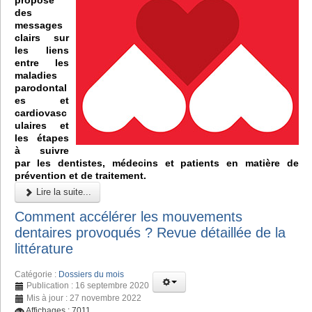
des
messages
clairs sur
les liens
entre les
maladies
parodontal
es et
cardiovasc
ulaires et
les étapes
à suivre
par les dentistes, médecins et patients en matière de
prévention et de traitement.
Lire la suite...
Comment accélérer les mouvements
dentaires provoqués ? Revue détaillée de la
littérature
Catégorie :
Dossiers du mois
Publication : 16 septembre 2020
Mis à jour : 27 novembre 2022
Affichages : 7011