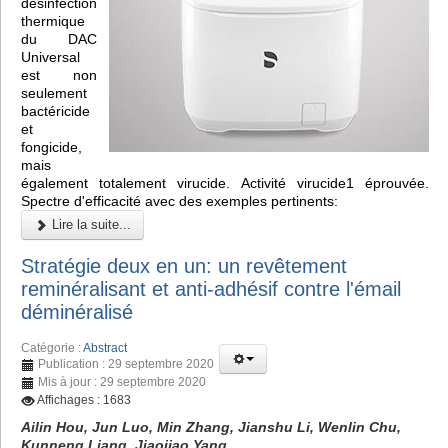
désinfection
thermique
du DAC
Universal
est non
seulement
bactéricide
et
fongicide,
mais
également totalement virucide. Activité virucide1 éprouvée.
Spectre d'efficacité avec des exemples pertinents:
Lire la suite...
Stratégie deux en un: un revêtement
reminéralisant et anti-adhésif contre l'émail
déminéralisé
Catégorie :
Abstract
Publication : 29 septembre 2020
Mis à jour : 29 septembre 2020
Affichages : 1683
Ailin Hou, Jun Luo, Min Zhang, Jianshu Li, Wenlin Chu,
Kunneng Liang, Jiaojiao Yang