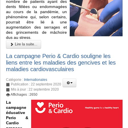
nombre de patients ayant des
dents fêlées ou endommagées
au cours de la pandémie, un
phénomène qui, selon certains,
pourrait être lié à une
augmentation des serrages et
des grincements de mâchoire
dus au stress.
Lire la suite...
La campagne Perio & Cardio souligne les
liens entre les maladies des gencives et les
maladies cardiovasculaires
Catégorie :
Internationales
Publication : 22 septembre 2020
Mis à jour : 22 septembre 2020
Affichages : 2650
La
campagne
éducative
Perio &
Cardio
propose