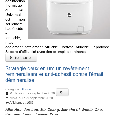
désinfection
thermique
du DAC
Universal
est non
seulement
bactéricide
et
fongicide,
mais
également totalement virucide. Activité virucide1 éprouvée.
Spectre d'efficacité avec des exemples pertinents:
Lire la suite...
Stratégie deux en un: un revêtement
reminéralisant et anti-adhésif contre l'émail
déminéralisé
Catégorie :
Abstract
Publication : 29 septembre 2020
Mis à jour : 29 septembre 2020
Affichages : 1686
Ailin Hou, Jun Luo, Min Zhang, Jianshu Li, Wenlin Chu,
Kunneng Liang, Jiaojiao Yang