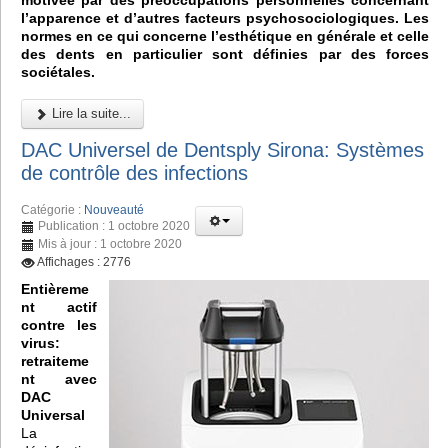
motivée par des préoccupations personnelles concernant
l’apparence et d’autres facteurs psychosociologiques. Les
normes en ce qui concerne l’esthétique en générale et celle
des dents en particulier sont définies par des forces
sociétales.
Lire la suite...
DAC Universel de Dentsply Sirona: Systèmes
de contrôle des infections
Catégorie :
Nouveauté
Publication : 1 octobre 2020
Mis à jour : 1 octobre 2020
Affichages : 2776
Entièreme
nt actif
contre les
virus:
retraiteme
nt avec
DAC
Universal
La