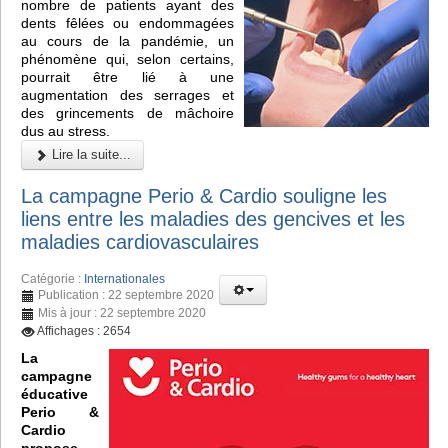
nombre de patients ayant des
dents fêlées ou endommagées
au cours de la pandémie, un
phénomène qui, selon certains,
pourrait être lié à une
augmentation des serrages et
des grincements de mâchoire
dus au stress.
Lire la suite...
La campagne Perio & Cardio souligne les
liens entre les maladies des gencives et les
maladies cardiovasculaires
Catégorie :
Internationales
Publication : 22 septembre 2020
Mis à jour : 22 septembre 2020
Affichages : 2654
La
campagne
éducative
Perio &
Cardio
propose