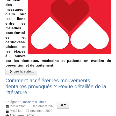
des
messages
clairs sur
les liens
entre les
maladies
parodontal
es et
cardiovasc
ulaires et
les étapes
à suivre
par les dentistes, médecins et patients en matière de
prévention et de traitement.
Lire la suite...
Comment accélérer les mouvements
dentaires provoqués ? Revue détaillée de la
littérature
Catégorie :
Dossiers du mois
Publication : 16 septembre 2020
Mis à jour : 27 novembre 2022
Affichages : 7014