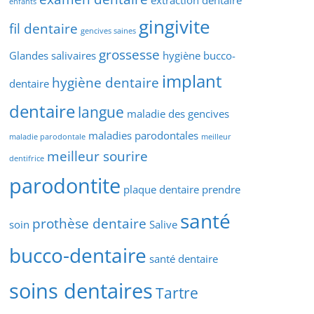
extraction dentaire
enfants
gingivite
fil dentaire
gencives saines
grossesse
Glandes salivaires
hygiène bucco-
implant
hygiène dentaire
dentaire
dentaire
langue
maladie des gencives
maladies parodontales
maladie parodontale
meilleur
meilleur sourire
dentifrice
parodontite
plaque dentaire
prendre
santé
prothèse dentaire
soin
Salive
bucco-dentaire
santé dentaire
soins dentaires
Tartre