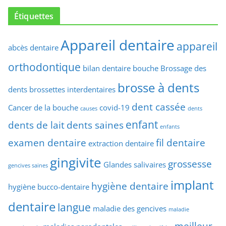
Étiquettes
Appareil dentaire
appareil
abcès dentaire
orthodontique
bilan dentaire
bouche
Brossage des
brosse à dents
dents
brossettes interdentaires
dent cassée
Cancer de la bouche
covid-19
causes
dents
enfant
dents de lait
dents saines
enfants
examen dentaire
fil dentaire
extraction dentaire
gingivite
grossesse
Glandes salivaires
gencives saines
implant
hygiène dentaire
hygiène bucco-dentaire
dentaire
langue
maladie des gencives
maladie
meilleur