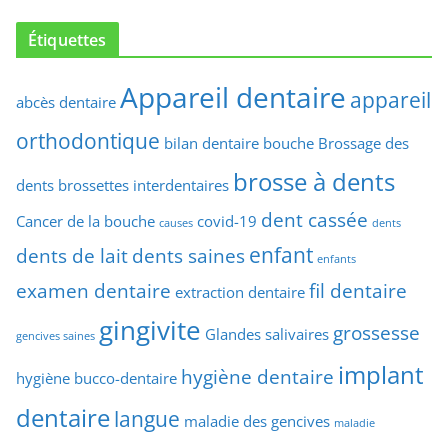
Étiquettes
Appareil dentaire
appareil
abcès dentaire
orthodontique
bilan dentaire
bouche
Brossage des
brosse à dents
dents
brossettes interdentaires
dent cassée
Cancer de la bouche
covid-19
causes
dents
enfant
dents de lait
dents saines
enfants
examen dentaire
fil dentaire
extraction dentaire
gingivite
grossesse
Glandes salivaires
gencives saines
implant
hygiène dentaire
hygiène bucco-dentaire
dentaire
langue
maladie des gencives
maladie