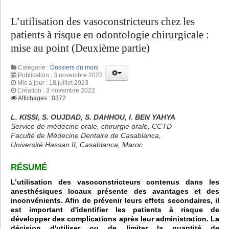
L’utilisation des vasoconstricteurs chez les
patients à risque en odontologie chirurgicale :
mise au point (Deuxième partie)
Catégorie :
Dossiers du mois
Publication : 3 novembre 2022
Mis à jour : 18 juillet 2023
Création : 3 novembre 2022
Affichages : 8372
L. KISSI, S. OUJDAD, S. DAHHOU, I. BEN YAHYA
Service de médecine orale, chirurgie orale, CCTD
Faculté de Médecine Dentaire de Casablanca,
Université Hassan II, Casablanca, Maroc
RÉSUMÉ
L’utilisation des vasoconstricteurs contenus dans les
anesthésiques locaux présente des avantages et des
inconvénients. Afin de prévenir leurs effets secondaires, il
est important d'identifier les patients à risque de
développer des complications après leur administration. La
décision d'utiliser ou de limiter la quantité de