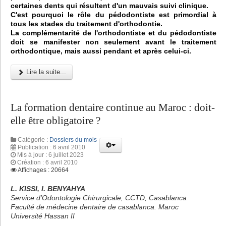
certaines dents qui résultent d'un mauvais suivi clinique.
C'est pourquoi le rôle du pédodontiste est primordial à
tous les stades du traitement d'orthodontie.
La complémentarité de l'orthodontiste et du pédodontiste
doit se manifester non seulement avant le traitement
orthodontique, mais aussi pendant et après celui-ci.
Lire la suite...
La formation dentaire continue au Maroc : doit-
elle être obligatoire ?
Catégorie :
Dossiers du mois
Publication : 6 avril 2010
Mis à jour : 6 juillet 2023
Création : 6 avril 2010
Affichages : 20664
L. KISSI, I. BENYAHYA
Service d’Odontologie Chirurgicale, CCTD, Casablanca
Faculté de médecine dentaire de casablanca. Maroc
Université Hassan II