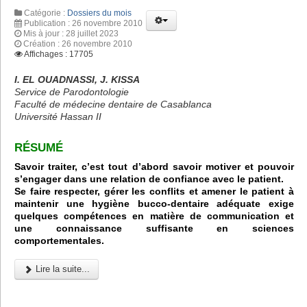
Catégorie :
Dossiers du mois
Publication : 26 novembre 2010
Mis à jour : 28 juillet 2023
Création : 26 novembre 2010
Affichages : 17705
I. EL OUADNASSI, J. KISSA
Service de Parodontologie
Faculté de médecine dentaire de Casablanca
Université Hassan II
RÉSUMÉ
Savoir traiter, c’est tout d’abord savoir motiver et pouvoir
s’engager dans une relation de confiance avec le patient.
Se faire respecter, gérer les conflits et amener le patient à
maintenir une hygiène bucco-dentaire adéquate exige
quelques compétences en matière de communication et
une connaissance suffisante en sciences
comportementales.
Lire la suite...