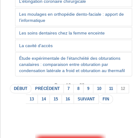
L’élongation coronaire chirurgicale
Les moulages en orthopédie dento-faciale : apport de
l’informatique
Les soins dentaires chez la femme enceinte
La cavité d'accès
Étude expérimentale de l'étanchéité des obturations
canalaires : comparaison entre obturation par
condensation latérale a froid et obturation au thermafil
Page 12 sur 22
DÉBUT
PRÉCÉDENT
7
8
9
10
11
12
13
14
15
16
SUIVANT
FIN