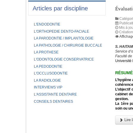
Articles par discipline
Évaluati
Catégori
Publica
L'ENDODONTIE
Mis à jou
L'ORTHOPEDIE DENTO-FACIALE
Créatio
Affichag
LA PARODONTIE / IMPLANTOLOGIE
LA PATHOLOGIE / CHIRURGIE BUCCALE
S. HAITAM
Service d’
LA PROTHESE
Faculté de
L'ODONTOLOGIE CONSERVATRICE
Université 
LA PEDODONTIE
RÉSUMÉ
L'OCCLUSODONTIE
L’hygiène 
LA RADIOLOGIE
cohérence 
INTERVIEWS VIP
L’objectif
cabinet de
L'ASSISTANTE DENTAIRE
gestion.
CONSEILS DENTAIRES
La 1ère pa
soin ou un
Lire l