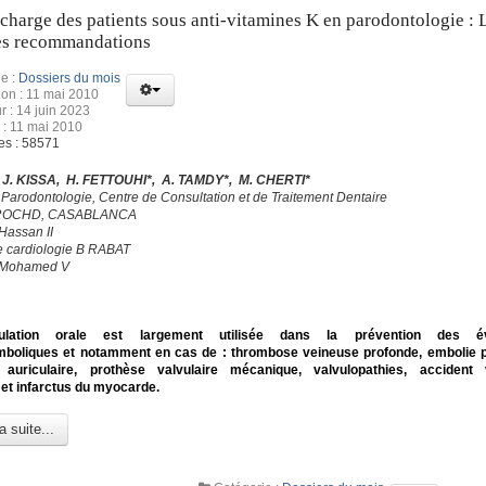
 charge des patients sous anti-vitamines K en parodontologie : 
es recommandations
e :
Dossiers du mois
ion : 11 mai 2010
r : 14 juin 2023
 : 11 mai 2010
es : 58571
 J. KISSA, H. FETTOUHI*, A. TAMDY*, M. CHERTI*
 Parodontologie, Centre de Consultation et de Traitement Dentaire
 ROCHD, CASABLANCA
sité Hassan II
e cardiologie B RABAT
é Mohamed V
agulation orale est largement utilisée dans la prévention des é
boliques et notamment en cas de : thrombose veineuse profonde, embolie p
ion auriculaire, prothèse valvulaire mécanique, valvulopathies, accident
 et infarctus du myocarde.
a suite...