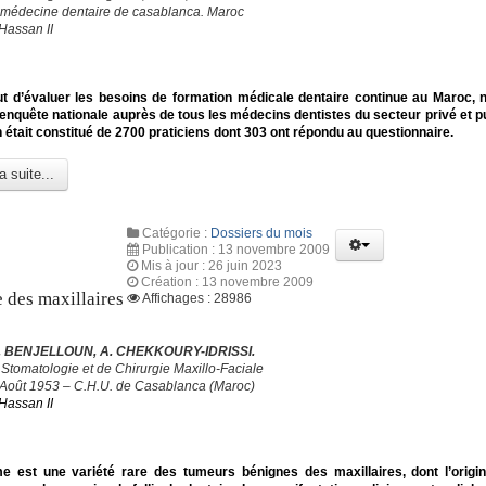
 médecine dentaire de casablanca. Maroc
Hassan II
ut d’évaluer les besoins de formation médicale dentaire continue au Maroc,
nquête nationale auprès de tous les médecins dentistes du secteur privé et pu
n était constitué de 2700 praticiens dont 303 ont répondu au questionnaire.
a suite...
Catégorie :
Dossiers du mois
Publication : 13 novembre 2009
Mis à jour : 26 juin 2023
Création : 13 novembre 2009
des maxillaires
Affichages : 28986
A. BENJELLOUN, A. CHEKKOURY-IDRISSI.
 Stomatologie et de Chirurgie Maxillo-Faciale
 Août 1953 – C.H.U. de Casablanca (Maroc)
Hassan II
 est une variété rare des tumeurs bénignes des maxillaires, dont l’origin