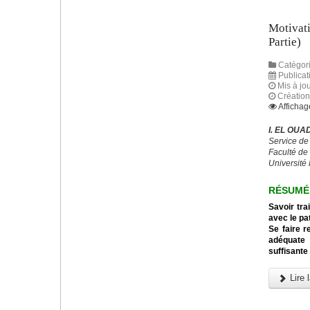
Motivati
Partie)
Catégori
Publica
Mis à jou
Créatio
Affichag
I. EL OUA
Service de
Faculté de
Université 
RÉSUMÉ
Savoir tra
avec le pat
Se faire r
adéquate
suffisant
Lire l