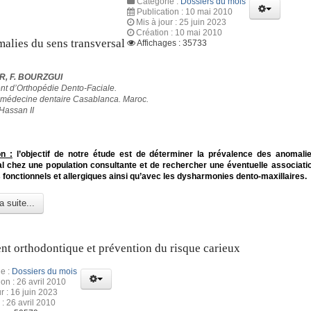
Catégorie :
Dossiers du mois
Publication : 10 mai 2010
Mis à jour : 25 juin 2023
Création : 10 mai 2010
alies du sens transversal
Affichages : 35733
R, F. BOURZGUI
t d’Orthopédie Dento-Faciale.
 médecine dentaire Casablanca. Maroc.
Hassan II
on :
l’objectif de notre étude est de déterminer la prévalence des anomali
l chez une population consultante et de rechercher une éventuelle associati
fonctionnels et allergiques ainsi qu’avec les dysharmonies dento-maxillaires.
a suite...
nt orthodontique et prévention du risque carieux
e :
Dossiers du mois
ion : 26 avril 2010
r : 16 juin 2023
 : 26 avril 2010