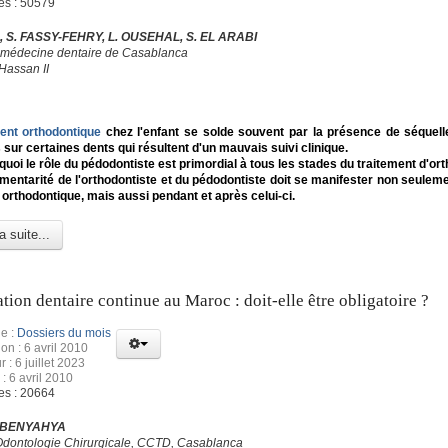
es : 50579
 S. FASSY-FEHRY, L. OUSEHAL, S. EL ARABI
 médecine dentaire de Casablanca
Hassan II
ment orthodontique
chez l'enfant se solde souvent par la présence de séquel
s sur certaines dents qui résultent d'un mauvais suivi clinique.
quoi le rôle du pédodontiste est primordial à tous les stades du traitement d'ort
entarité de l'orthodontiste et du pédodontiste doit se manifester non seuleme
 orthodontique, mais aussi pendant et après celui-ci.
a suite...
tion dentaire continue au Maroc : doit-elle être obligatoire ?
e :
Dossiers du mois
ion : 6 avril 2010
r : 6 juillet 2023
: 6 avril 2010
es : 20664
I. BENYAHYA
Odontologie Chirurgicale, CCTD, Casablanca