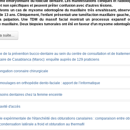
 embryonnaire du follicule dentaire. Les manifestations cliniques et radiolo
et non spécifiques et peuvent prêter confusion avec d’autres lésions.
ivons un cas de myxome odontogène du maxillaire très envahissant, observ
e de 13 ans. Cliniquement, l’enfant présentait une tuméfaction maxillaire gauche,
a palpation. Une TDM du massif facial montrait un processus expansif os
le maxillaire. Deux biopsies tumorales ont été en faveur d’un myxome odontogè
a suite...
e de la prévention bucco-dentaire au sein du centre de consultation et de traiteme
aire de Casablanca (Maroc): enquête auprès de 129 praticiens
ongation coronaire chirurgicale
moulages en orthopédie dento-faciale : apport de l’informatique
soins dentaires chez la femme enceinte
avité d'accès
e expérimentale de l'étanchéité des obturations canalaires : comparaison entre ob
condensation latérale a froid et obturation au thermafil