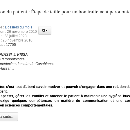
on du patient : Étape de taille pour un bon traitement parodonta
e :
Dossiers du mois
tion : 26 novembre 2010
r : 28 juillet 2023
n : 26 novembre 2010
es : 17705
DNASSI, J. KISSA
 Parodontologie
 médecine dentaire de Casablanca
Hassan II
iter, c’est tout d’abord savoir motiver et pouvoir s’engager dans une relation d
ient.
especter, gérer les conflits et amener le patient à maintenir une hygiène buc
 exige quelques compétences en matière de communication et une co
e en sciences comportementales.
a suite...