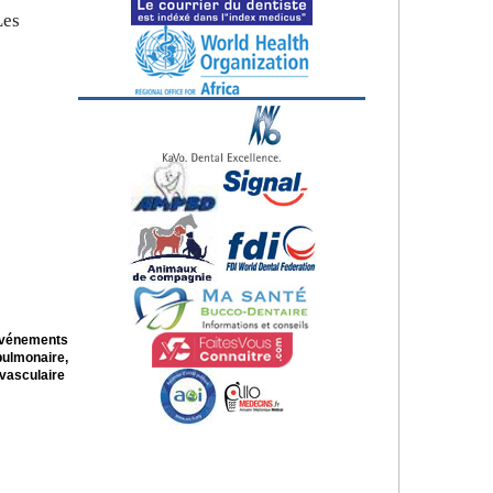
Les
vénements
ulmonaire,
 vasculaire