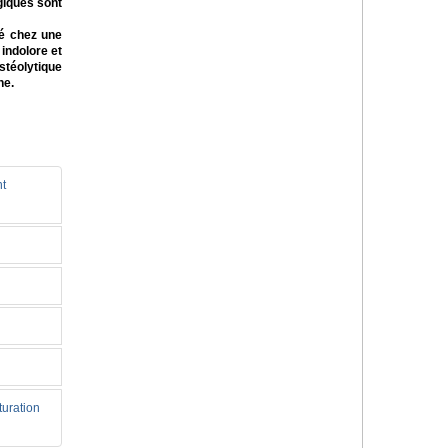
giques sont
é chez une
 indolore et
téolytique
ne.
nt
turation