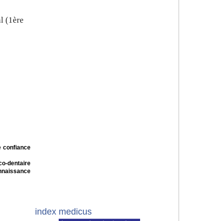
l (1ère
e confiance
co-dentaire
nnaissance
index medicus