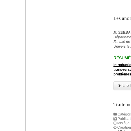
Les anom
M. SEBBA
Départemen
Faculté de
Université 
RÉSUMÉ
Introducti
transversa
problèmes 
Lire l
Traiteme
Catégori
Publicat
Mis à jou
Création