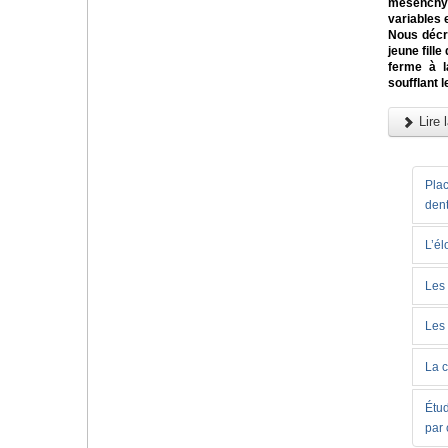
mésenchyme
variables 
Nous décr
jeune fill
ferme à l
soufflant 
Lire l
Plac
dent
L’él
Les 
Les 
La c
Étud
par 