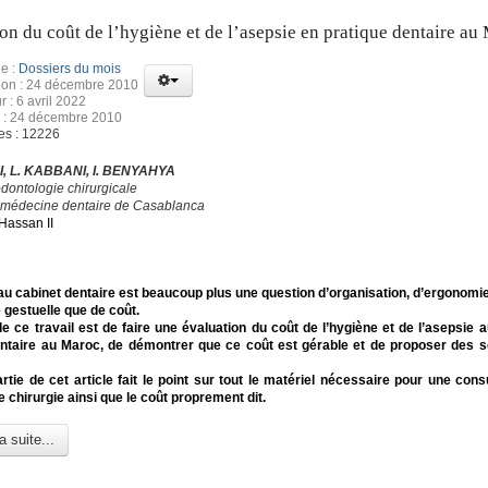
on du coût de l’hygiène et de l’asepsie en pratique dentaire au
e :
Dossiers du mois
tion : 24 décembre 2010
r : 6 avril 2022
n : 24 décembre 2010
es : 12226
I, L. KABBANI, I. BENYAHYA
odontologie chirurgicale
 médecine dentaire de Casablanca
Hassan II
au cabinet dentaire est beaucoup plus une question d’organisation, d’ergonomie
gestuelle que de coût.
 de ce travail est de faire une évaluation du coût de l’hygiène et de l’asepsie 
ntaire au Maroc, de démontrer que ce coût est gérable et de proposer des s
rtie de cet article fait le point sur tout le matériel nécessaire pour une consu
e chirurgie ainsi que le coût proprement dit.
a suite...