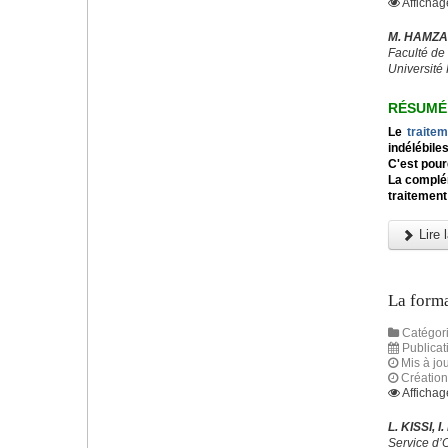
Affichag
M. HAMZA,
Faculté de
Université 
RÉSUMÉ
Le
traite
indélébile
C'est pour
La complém
traitement
Lire l
La forma
Catégori
Publicat
Mis à jou
Création 
Affichag
L. KISSI, 
Service d’