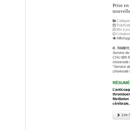
Prise en
nouvell
Catégori
Publicat
Mis à jou
Création
Affichag
K. TAMDY,
Service de
CHU IBN
Univer
*Service d
Universit
RÉSUMÉ
L’antico
thromboem
fibrillat
cérébrale,
Lire l