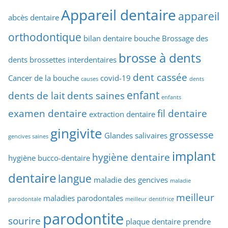
Appareil dentaire
appareil
abcès dentaire
orthodontique
bilan dentaire
bouche
Brossage des
brosse à dents
dents
brossettes interdentaires
dent cassée
Cancer de la bouche
covid-19
causes
dents
enfant
dents de lait
dents saines
enfants
examen dentaire
fil dentaire
extraction dentaire
gingivite
grossesse
Glandes salivaires
gencives saines
implant
hygiène dentaire
hygiène bucco-dentaire
dentaire
langue
maladie des gencives
maladie
meilleur
maladies parodontales
parodontale
meilleur dentifrice
parodontite
sourire
plaque dentaire
prendre