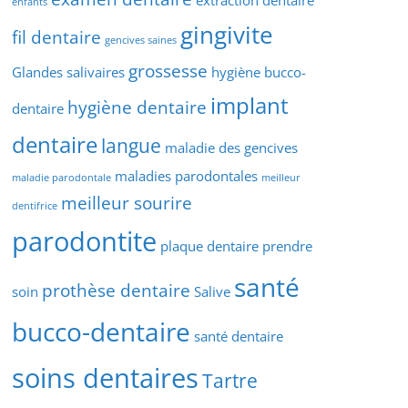
extraction dentaire
enfants
gingivite
fil dentaire
gencives saines
grossesse
Glandes salivaires
hygiène bucco-
implant
hygiène dentaire
dentaire
dentaire
langue
maladie des gencives
maladies parodontales
maladie parodontale
meilleur
meilleur sourire
dentifrice
parodontite
plaque dentaire
prendre
santé
prothèse dentaire
soin
Salive
bucco-dentaire
santé dentaire
soins dentaires
Tartre