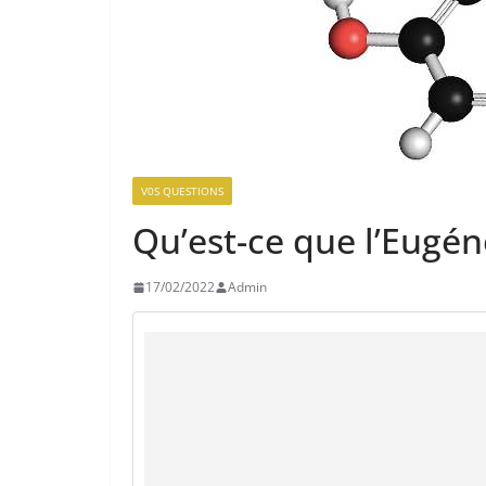
V0S QUESTIONS
Qu’est-ce que l’Eugén
17/02/2022
Admin