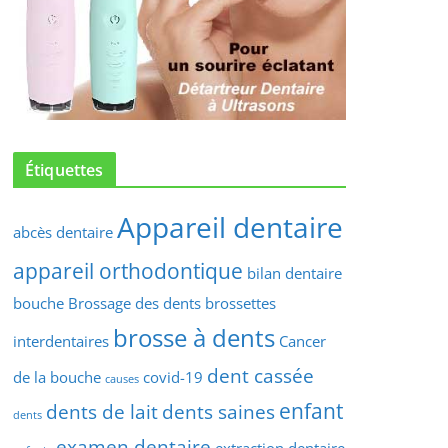
Étiquettes
Appareil dentaire
abcès dentaire
appareil orthodontique
bilan dentaire
bouche
Brossage des dents
brossettes
brosse à dents
interdentaires
Cancer
dent cassée
de la bouche
covid-19
causes
enfant
dents de lait
dents saines
dents
examen dentaire