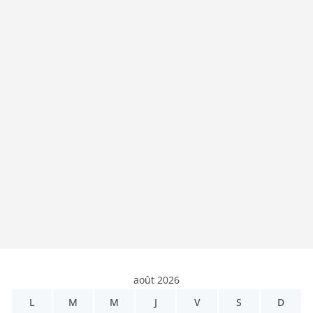
août 2026
L
M
M
J
V
S
D