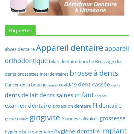
Étiquettes
Appareil dentaire
appareil
abcès dentaire
orthodontique
bilan dentaire
bouche
Brossage des
brosse à dents
dents
brossettes interdentaires
dent cassée
Cancer de la bouche
covid-19
causes
dents
enfant
dents de lait
dents saines
enfants
examen dentaire
fil dentaire
extraction dentaire
gingivite
grossesse
Glandes salivaires
gencives saines
implant
hygiène dentaire
hygiène bucco-dentaire