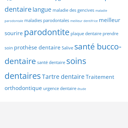
dentaire
langue
maladie des gencives
maladie
meilleur
maladies parodontales
parodontale
meilleur dentifrice
parodontite
sourire
plaque dentaire
prendre
santé bucco-
prothèse dentaire
soin
Salive
soins
dentaire
santé dentaire
dentaires
Tartre dentaire
Traitement
orthodontique
urgence dentaire
étude