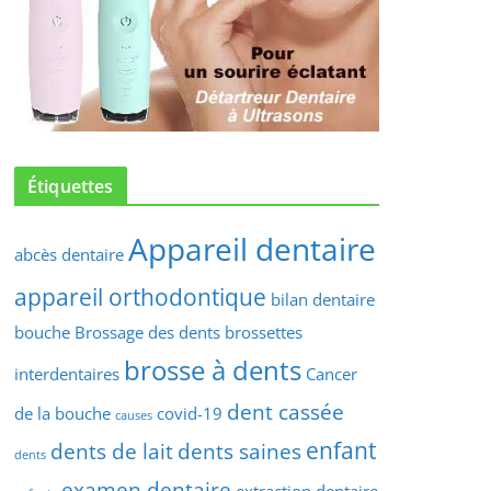
Étiquettes
Appareil dentaire
abcès dentaire
appareil orthodontique
bilan dentaire
bouche
Brossage des dents
brossettes
brosse à dents
interdentaires
Cancer
dent cassée
de la bouche
covid-19
causes
enfant
dents de lait
dents saines
dents
examen dentaire