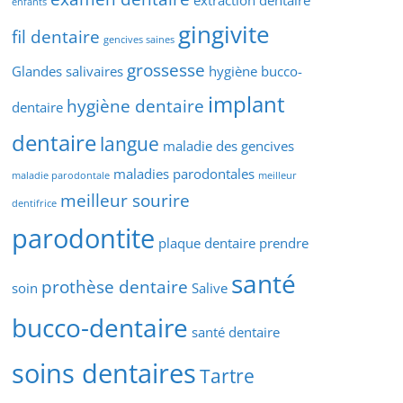
extraction dentaire
enfants
gingivite
fil dentaire
gencives saines
grossesse
Glandes salivaires
hygiène bucco-
implant
hygiène dentaire
dentaire
dentaire
langue
maladie des gencives
maladies parodontales
maladie parodontale
meilleur
meilleur sourire
dentifrice
parodontite
plaque dentaire
prendre
santé
prothèse dentaire
soin
Salive
bucco-dentaire
santé dentaire
soins dentaires
Tartre