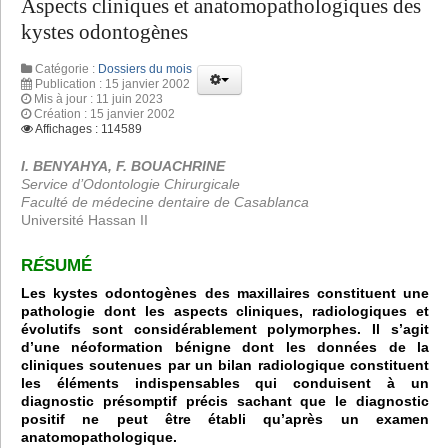
Aspects cliniques et anatomopathologiques des
kystes odontogènes
Catégorie :
Dossiers du mois
Publication : 15 janvier 2002
Mis à jour : 11 juin 2023
Création : 15 janvier 2002
Affichages : 114589
I. BENYAHYA, F. BOUACHRINE
Service d’Odontologie Chirurgicale
Faculté de médecine dentaire de Casablanca
Université Hassan II
R
É
SUMÉ
Les kystes odontogènes des maxillaires constituent une
pathologie dont les aspects cliniques, radiologiques et
évolutifs sont considérablement polymorphes.
Il s’agit
d’une néoformation bénigne dont les données de la
cliniques soutenues par un bilan radiologique constituent
les éléments indispensables qui conduisent à un
diagnostic présomptif précis sachant que le diagnostic
positif ne peut être établi qu’après un examen
anatomopathologique.