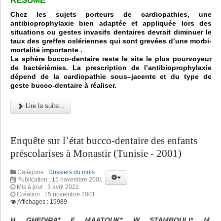
RÉSUMÉ
Chez les sujets porteurs de cardiopathies, une
antibioprophylaxie bien adaptée et appliquée lors des
situations ou gestes invasifs dentaires devrait diminuer le
taux des greffes oslériennes qui sont grevées d’une morbi-
mortalité importante .
La sphère bucco-dentaire reste le site le plus pourvoyeur
de bactériémies. La prescription de l’antibioprophylaxie
dépend de la cardiopathie sous–jacente et du type de
geste bucco-dentaire à réaliser.
Lire la suite...
Enquête sur l’état bucco-dentaire des enfants
préscolarises à Monastir (Tunisie - 2001)
Catégorie :
Dossiers du mois
Publication : 15 novembre 2001
Mis à jour : 3 avril 2022
Création : 15 novembre 2001
Affichages : 19989
H. GHEDIRA*, F. MAATOUK*, W. STAMBOULI*, M.