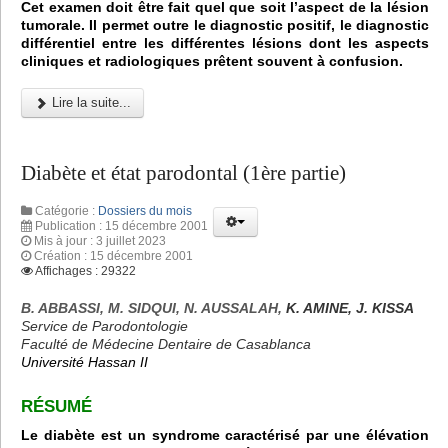
Cet examen doit être fait quel que soit l’aspect de la lésion
tumorale. Il permet outre le diagnostic positif, le diagnostic
différentiel entre les différentes lésions dont les aspects
cliniques et radiologiques prêtent souvent à confusion.
Lire la suite...
Diabète et état parodontal (1ère partie)
Catégorie :
Dossiers du mois
Publication : 15 décembre 2001
Mis à jour : 3 juillet 2023
Création : 15 décembre 2001
Affichages : 29322
B. ABBASSI, M. SIDQUI, N. AUSSALAH,
K. AMINE, J. KISSA
Service de Parodontologie
Faculté de Médecine Dentaire de Casablanca
Université Hassan II
RÉSUMÉ
Le diabète est un syndrome caractérisé par une élévation