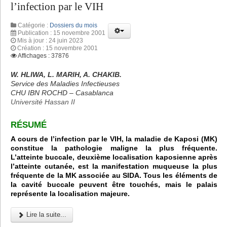
l’infection par le VIH
Catégorie :
Dossiers du mois
Publication : 15 novembre 2001
Mis à jour : 24 juin 2023
Création : 15 novembre 2001
Affichages : 37876
W. HLIWA, L. MARIH, A. CHAKIB.
Service des Maladies Infectieuses
CHU IBN ROCHD – Casablanca
Université Hassan II
RÉSUMÉ
A cours de l’infection par le VIH, la maladie de Kaposi (MK)
constitue la pathologie maligne la plus fréquente.
L’atteinte buccale, deuxième localisation kaposienne après
l’atteinte cutanée, est la manifestation muqueuse la plus
fréquente de la MK associée au SIDA. Tous les éléments de
la cavité buccale peuvent être touchés, mais le palais
représente la localisation majeure.
Lire la suite...