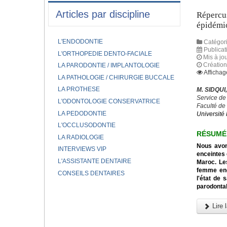
Articles par discipline
Répercus
épidémi
L'ENDODONTIE
Catégori
Publicat
L'ORTHOPEDIE DENTO-FACIALE
Mis à jou
Création
LA PARODONTIE / IMPLANTOLOGIE
Affichag
LA PATHOLOGIE / CHIRURGIE BUCCALE
LA PROTHESE
M. SIDQUI
Service de
L'ODONTOLOGIE CONSERVATRICE
Faculté de
LA PEDODONTIE
Université 
L'OCCLUSODONTIE
RÉSUMÉ
LA RADIOLOGIE
Nous avon
INTERVIEWS VIP
enceintes
L'ASSISTANTE DENTAIRE
Maroc. Les
femme enc
CONSEILS DENTAIRES
l'état de 
parodontal
Lire l