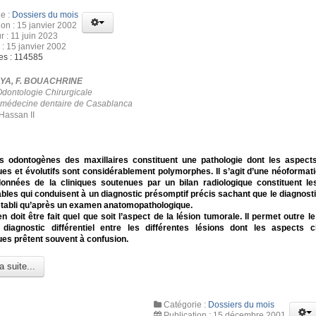
e :
Dossiers du mois
ion : 15 janvier 2002
r : 11 juin 2023
 : 15 janvier 2002
es : 114585
HYA, F. BOUACHRINE
Odontologie Chirurgicale
 médecine dentaire de Casablanca
Hassan II
s odontogènes des maxillaires constituent une pathologie dont les aspects
ues et évolutifs sont considérablement polymorphes.
Il s’agit d’une néoformat
données de la cliniques soutenues par un bilan radiologique constituent l
bles qui conduisent à un diagnostic présomptif précis sachant que le diagnostic
établi qu’après un examen anatomopathologique.
 doit être fait quel que soit l’aspect de la lésion tumorale. Il permet outre le
e diagnostic différentiel entre les différentes lésions dont les aspects c
ues prêtent souvent à confusion.
a suite...
Catégorie :
Dossiers du mois
Publication : 15 décembre 2001