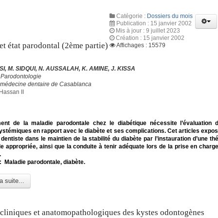
Catégorie :
Dossiers du mois
Publication : 15 janvier 2002
Mis à jour : 9 juillet 2023
Création : 15 janvier 2002
et état parodontal (2ème partie)
Affichages : 15579
I, M. SIDQUI, N. AUSSALAH, K. AMINE, J. KISSA
 Parodontologie
 médecine dentaire de Casablanca
Hassan II
ment de la maladie parodontale chez le diabétique nécessite l’évaluation 
ystémiques en rapport avec le diabète et ses complications. Cet articles expose
 dentiste dans le maintien de la stabilité du diabète par l’instauration d’une t
e appropriée, ainsi que la conduite à tenir adéquate lors de la prise en charge
.
: Maladie parodontale, diabète.
a suite...
cliniques et anatomopathologiques des kystes odontogènes