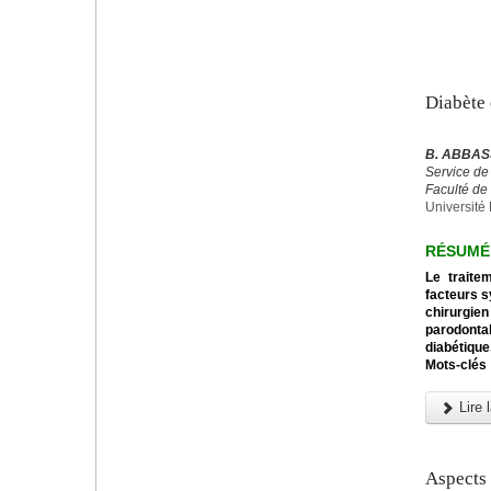
Diabète 
B. ABBASS
Service de
Faculté de
Université 
RÉSUMÉ
Le traite
facteurs s
chirurgien
parodontal
diabétique
Mots-clés 
Lire l
Aspects 