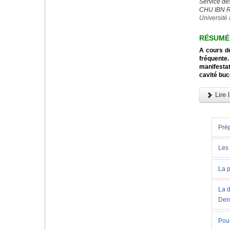
Service de
CHU IBN 
Université 
RÉSUMÉ
A cours de
fréquente.
manifesta
cavité buc
Lire l
Pré
Les
La p
La d
Den
Pour