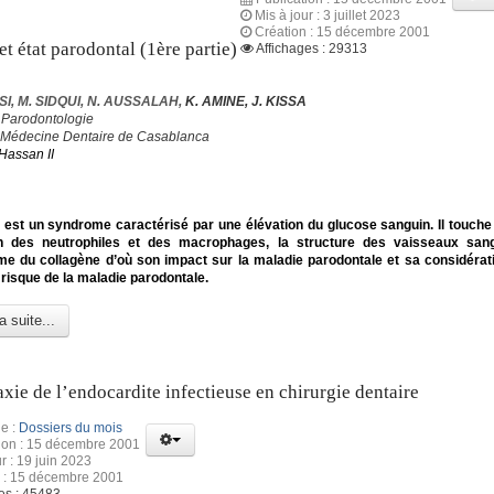
Mis à jour : 3 juillet 2023
Création : 15 décembre 2001
et état parodontal (1ère partie)
Affichages : 29313
I, M. SIDQUI, N. AUSSALAH,
K. AMINE, J. KISSA
 Parodontologie
 Médecine Dentaire de Casablanca
Hassan II
 est un syndrome caractérisé par une élévation du glucose sanguin. Il touch
on des neutrophiles et des macrophages, la structure des vaisseaux sang
me du collagène d’où son impact sur la maladie parodontale et sa considér
 risque de la maladie parodontale.
a suite...
xie de l’endocardite infectieuse en chirurgie dentaire
e :
Dossiers du mois
tion : 15 décembre 2001
r : 19 juin 2023
n : 15 décembre 2001