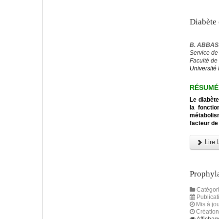
Diabète 
B. ABBASS
Service de
Faculté de
Université 
RÉSUMÉ
Le diabète
la foncti
métabolis
facteur de
Lire l
Prophyla
Catégori
Publica
Mis à jou
Créatio