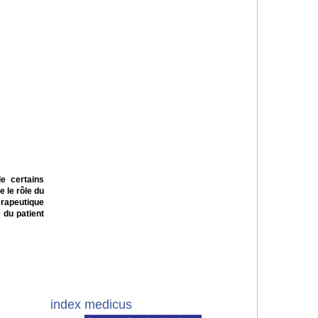
de certains
 le rôle du
hérapeutique
 du patient
index medicus