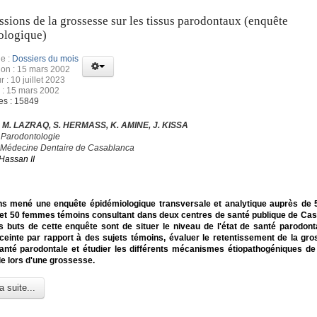
sions de la grossesse sur les tissus parodontaux (enquête
ologique)
e :
Dossiers du mois
ion : 15 mars 2002
r : 10 juillet 2023
 : 15 mars 2002
es : 15849
, M. LAZRAQ, S. HERMASS, K. AMINE, J. KISSA
 Parodontologie
 Médecine Dentaire de Casablanca
Hassan II
s mené une enquête épidémiologique transversale et analytique auprès de
 et 50 femmes témoins consultant dans deux centres de santé publique de Ca
 buts de cette enquête sont de situer le niveau de l'état de santé parodont
einte par rapport à des sujets témoins, évaluer le retentissement de la gr
santé parodontale et étudier les différents mécanismes étiopathogéniques de
e lors d'une grossesse.
a suite...