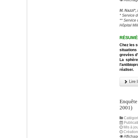
Affichag
M. Nazzi*,
* Service 
** Service
Hôpital Mil
RÉSUMÉ
Chez les s
situations
grevées d’
La sphère
l’antibiop
réaliser.
Lire l
Enquête 
2001)
Catégori
Publica
Mis à jou
Créatio
Affichag