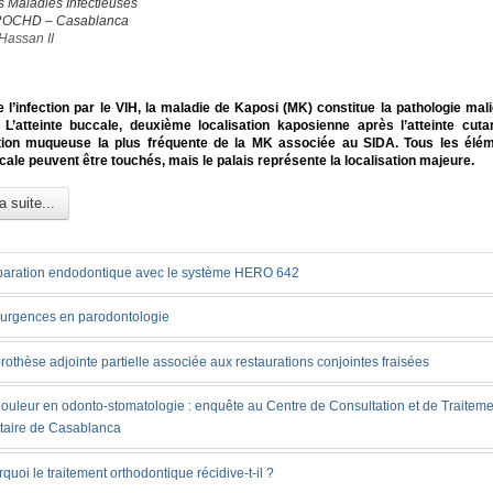
s Maladies Infectieuses
ROCHD – Casablanca
Hassan II
 l’infection par le VIH, la maladie de Kaposi (MK) constitue la pathologie mali
 L’atteinte buccale, deuxième localisation kaposienne après l’atteinte cuta
tion muqueuse la plus fréquente de la MK associée au SIDA. Tous les élém
cale peuvent être touchés, mais le palais représente la localisation majeure.
a suite...
paration endodontique avec le système HERO 642
 urgences en parodontologie
rothèse adjointe partielle associée aux restaurations conjointes fraisées
ouleur en odonto-stomatologie : enquête au Centre de Consultation et de Traiteme
taire de Casablanca
quoi le traitement orthodontique récidive-t-il ?