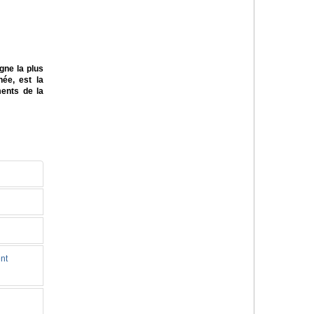
gne la plus
née, est la
ents de la
nt