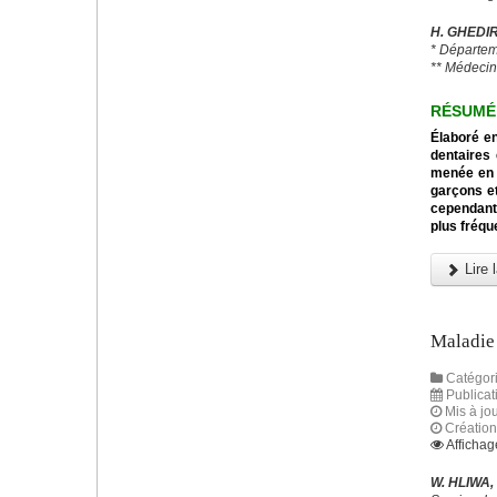
H. GHEDIR
* Départem
** Médecin
RÉSUMÉ
Élaboré en
dentaires
menée en m
garçons et
cependant 
plus fréqu
Lire l
Maladie 
Catégori
Publica
Mis à jou
Créatio
Affichag
W. HLIWA,