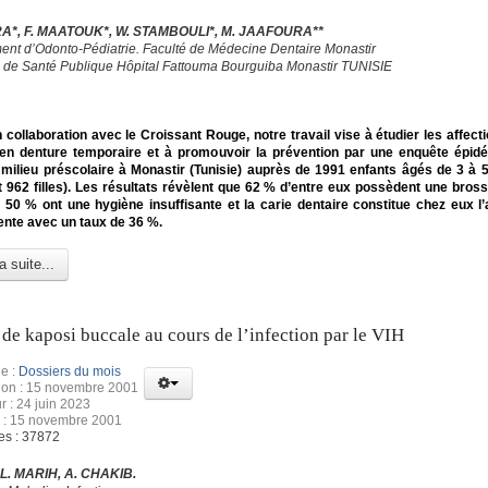
A*, F. MAATOUK*, W. STAMBOULI*, M. JAAFOURA**
ent d’Odonto-Pédiatrie. Faculté de Médecine Dentaire Monastir
 de Santé Publique Hôpital Fattouma Bourguiba Monastir TUNISIE
 collaboration avec le Croissant Rouge, notre travail vise à étudier les affect
 en denture temporaire et à promouvoir la prévention par une enquête épid
ilieu préscolaire à Monastir (Tunisie) auprès de 1991 enfants âgés de 3 à 
 962 filles). Les résultats révèlent que 62 % d’entre eux possèdent une bross
50 % ont une hygiène insuffisante et la carie dentaire constitue chez eux l’a
ente avec un taux de 36 %.
a suite...
de kaposi buccale au cours de l’infection par le VIH
e :
Dossiers du mois
tion : 15 novembre 2001
r : 24 juin 2023
n : 15 novembre 2001
es : 37872
 L. MARIH, A. CHAKIB.