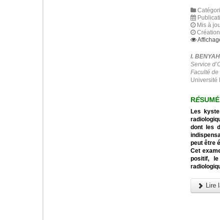
Catégori
Publicat
Mis à jou
Création
Affichag
I. BENYA
Service d’
Faculté de
Université 
R
É
SUMÉ
Les kyste
radiologiq
dont les 
indispensa
peut être 
Cet examen
positif, l
radiologiq
Lire l