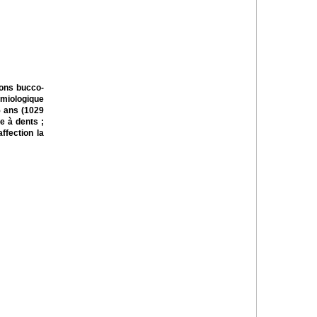
ions bucco-
émiologique
5 ans (1029
e à dents ;
ffection la