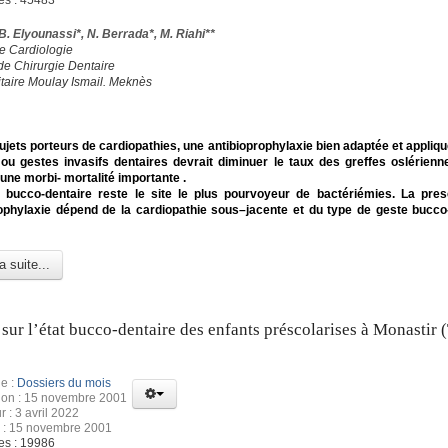
es : 45483
 B. Elyounassi*, N. Berrada*, M. Riahi**
de Cardiologie
 de Chirurgie Dentaire
itaire Moulay Ismail. Meknès
ujets porteurs de cardiopathies, une antibioprophylaxie bien adaptée et appliqu
 ou gestes invasifs dentaires devrait diminuer le taux des greffes oslérienn
une morbi- mortalité importante .
 bucco-dentaire reste le site le plus pourvoyeur de bactériémies. La pres
rophylaxie dépend de la cardiopathie sous–jacente et du type de geste bucco
a suite...
sur l’état bucco-dentaire des enfants préscolarises à Monastir (
e :
Dossiers du mois
tion : 15 novembre 2001
r : 3 avril 2022
n : 15 novembre 2001
es : 19986