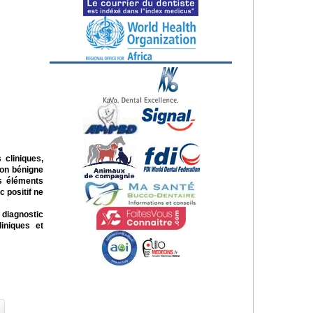
 cliniques,
ion bénigne
es éléments
 positif ne
 diagnostic
liniques et