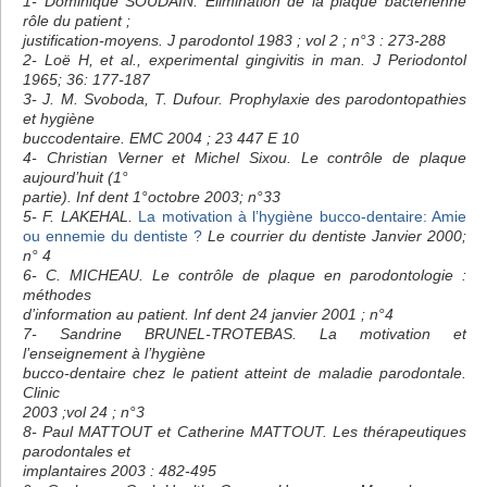
1- Dominique SOUDAIN. Elimination de la plaque bactérienne
rôle du patient ;
justification-moyens. J parodontol 1983 ; vol 2 ; n°3 : 273-288
2- Loë H, et al., experimental gingivitis in man. J Periodontol
1965; 36: 177-187
3- J. M. Svoboda, T. Dufour. Prophylaxie des parodontopathies
et hygiène
buccodentaire. EMC 2004 ; 23 447 E 10
4- Christian Verner et Michel Sixou. Le contrôle de plaque
aujourd’huit (1°
partie). Inf dent 1°octobre 2003; n°33
5- F. LAKEHAL.
La motivation à l’hygiène bucco-dentaire: Amie
ou ennemie du dentiste ?
Le courrier du dentiste Janvier 2000;
n° 4
6- C. MICHEAU. Le contrôle de plaque en parodontologie :
méthodes
d’information au patient. Inf dent 24 janvier 2001 ; n°4
7- Sandrine BRUNEL-TROTEBAS. La motivation et
l’enseignement à l’hygiène
bucco-dentaire chez le patient atteint de maladie parodontale.
Clinic
2003 ;vol 24 ; n°3
8- Paul MATTOUT et Catherine MATTOUT. Les thérapeutiques
parodontales et
implantaires 2003 : 482-495