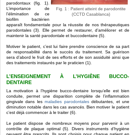
parodontaux (fig. 1).
L’importance de
Fig. 1 : Patient atteint de parodontite
l’élimination de ce
(CCTD Casablanca)
biofilm bactérien
apparaît fondamentale pour la réussite de nos thérapeutiques
parodontales (3). Elle permet de restaurer, d’améliorer et de
maintenir la santé parodontale et buccodentaire (5).
Motiver le patient, c’est lui faire prendre conscience de sa part
de responsabilité dans le succès du traitement. Sa guérison
sera d’abord le fruit de ses efforts et de son assiduité ainsi que
des traitements instaurés par le praticien (1).
L’ENSEIGNEMENT À L’HYGIÈNE BUCCO-
DENTAIRE
La motivation à l’hygiène bucco-dentaire lorsqu’elle est bien
conduite, permet une disparition complète de l’inflammation
gingivale dans les
maladies parodontales
débutantes, et une
diminution notable dans les cas avancés. Bien motiver le patient
c’est déjà commencer à le traiter (6).
Le patient dispose de nombreux moyens pour parvenir à un
contrôle de plaque optimal (5). Divers instruments d’hygiène
peuvent être prescrits. Ils sont choisis pour chaque patient en