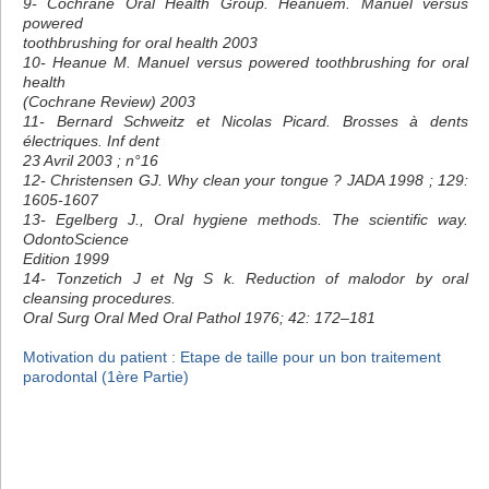
9- Cochrane Oral Health Group. Heanuem. Manuel versus
powered
toothbrushing for oral health 2003
10- Heanue M. Manuel versus powered toothbrushing for oral
health
(Cochrane Review) 2003
11- Bernard Schweitz et Nicolas Picard. Brosses à dents
électriques. Inf dent
23 Avril 2003 ; n°16
12- Christensen GJ. Why clean your tongue ? JADA 1998 ; 129:
1605-1607
13- Egelberg J., Oral hygiene methods. The scientific way.
OdontoScience
Edition 1999
14- Tonzetich J et Ng S k. Reduction of malodor by oral
cleansing procedures.
Oral Surg Oral Med Oral Pathol 1976; 42: 172–181
Motivation du patient : Etape de taille pour un bon traitement
parodontal (1ère Partie)