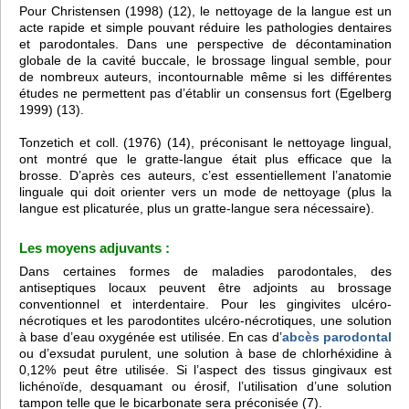
Pour Christensen (1998) (12), le nettoyage de la langue est un
acte rapide et simple pouvant réduire les pathologies dentaires
et parodontales. Dans une perspective de décontamination
globale de la cavité buccale, le brossage lingual semble, pour
de nombreux auteurs, incontournable même si les différentes
études ne permettent pas d’établir un consensus fort (Egelberg
1999) (13).
Tonzetich et coll. (1976) (14), préconisant le nettoyage lingual,
ont montré que le gratte-langue était plus efficace que la
brosse. D’après ces auteurs, c’est essentiellement l’anatomie
linguale qui doit orienter vers un mode de nettoyage (plus la
langue est plicaturée, plus un gratte-langue sera nécessaire).
Les moyens adjuvants :
Dans certaines formes de maladies parodontales, des
antiseptiques locaux peuvent être adjoints au brossage
conventionnel et interdentaire. Pour les gingivites ulcéro-
nécrotiques et les parodontites ulcéro-nécrotiques, une solution
à base d’eau oxygénée est utilisée. En cas d’
abcès parodontal
ou d’exsudat purulent, une solution à base de chlorhéxidine à
0,12% peut être utilisée. Si l’aspect des tissus gingivaux est
lichénoïde, desquamant ou érosif, l’utilisation d’une solution
tampon telle que le bicarbonate sera préconisée (7).