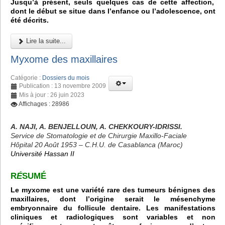
Jusqu’à présent, seuls quelques cas de cette affection,
dont le début se situe dans l’enfance ou l’adolescence, ont
été décrits.
Lire la suite...
Myxome des maxillaires
Catégorie :
Dossiers du mois
Publication : 13 novembre 2009
Mis à jour : 26 juin 2023
Affichages : 28986
A. NAJI, A. BENJELLOUN, A. CHEKKOURY-IDRISSI.
Service de Stomatologie et de Chirurgie Maxillo-Faciale
Hôpital 20 Août 1953 – C.H.U. de Casablanca (Maroc)
Université Hassan II
R
É
SUMÉ
Le myxome est une variété rare des tumeurs bénignes des
maxillaires, dont l’origine serait le mésenchyme
embryonnaire du follicule dentaire. Les manifestations
cliniques et radiologiques sont variables et non