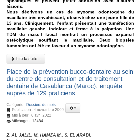
spécifiques et peuvent prêter confusion avec d’autres
lésions.
Nous décrivons un cas de myxome odontogène du
maxillaire très envahissant, observé chez une jeune fille de
13 ans. Cliniquement, l’enfant présentait une tuméfaction
maxillaire gauche, indolore et ferme à la palpation. Une
TDM du massif facial montrait un processus expansif
ostéolytique soufflant le maxillaire. Deux biopsies
tumorales ont été en faveur d’un myxome odontogène.
Lire la suite...
Place de la prévention bucco-dentaire au sein
du centre de consultation et de traitement
dentaire de Casablanca (Maroc): enquête
auprès de 129 praticiens
Catégorie :
Dossiers du mois
Publication : 4 novembre 2009
Mis à jour : 6 avril 2022
Affichages : 13484
Z. AL JALIL, M. HAMZA M., S. EL ARABI.