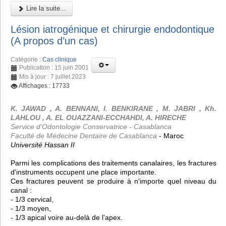
Lire la suite...
Lésion iatrogénique et chirurgie endodontique
(A propos d’un cas)
Catégorie :
Cas clinique
Publication : 15 juin 2001
Mis à jour : 7 juillet 2023
Affichages : 17733
K. JAWAD , A. BENNANI, I. BENKIRANE , M. JABRI , Kh.
LAHLOU , A. EL OUAZZANI-ECCHAHDI, A. HIRECHE
Service d'Odontologie Conservatrice - Casablanca
Faculté de Médecine Dentaire de Casablanca
- Maroc
Université Hassan II
Parmi les complications des traitements canalaires, les fractures
d'instruments occupent une place importante.
Ces fractures peuvent se produire à n'importe quel niveau du
canal :
- 1/3 cervical,
- 1/3 moyen,
- 1/3 apical voire au-delà de l'apex.