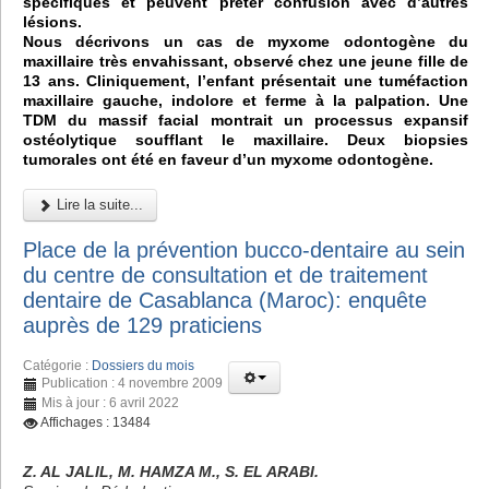
spécifiques et peuvent prêter confusion avec d’autres
lésions.
Nous décrivons un cas de myxome odontogène du
maxillaire très envahissant, observé chez une jeune fille de
13 ans. Cliniquement, l’enfant présentait une tuméfaction
maxillaire gauche, indolore et ferme à la palpation. Une
TDM du massif facial montrait un processus expansif
ostéolytique soufflant le maxillaire. Deux biopsies
tumorales ont été en faveur d’un myxome odontogène.
Lire la suite...
Place de la prévention bucco-dentaire au sein
du centre de consultation et de traitement
dentaire de Casablanca (Maroc): enquête
auprès de 129 praticiens
Catégorie :
Dossiers du mois
Publication : 4 novembre 2009
Mis à jour : 6 avril 2022
Affichages : 13484
Z. AL JALIL, M. HAMZA M., S. EL ARABI.